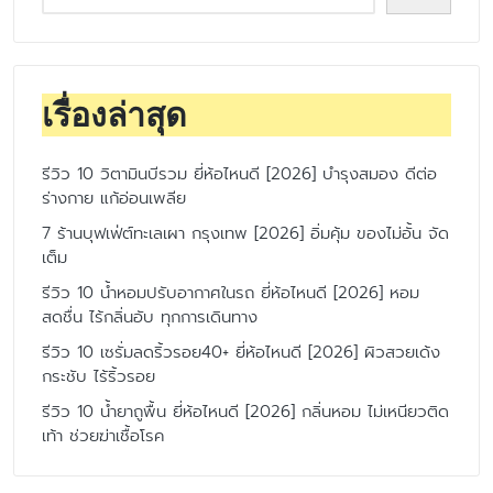
เรื่องล่าสุด
รีวิว 10 วิตามินบีรวม ยี่ห้อไหนดี [2026] บำรุงสมอง ดีต่อ
ร่างกาย แก้อ่อนเพลีย
7 ร้านบุฟเฟ่ต์ทะเลเผา กรุงเทพ [2026] อิ่มคุ้ม ของไม่อั้น จัด
เต็ม
รีวิว 10 น้ำหอมปรับอากาศในรถ ยี่ห้อไหนดี [2026] หอม
สดชื่น ไร้กลิ่นอับ ทุกการเดินทาง
รีวิว 10 เซรั่มลดริ้วรอย40+ ยี่ห้อไหนดี [2026] ผิวสวยเด้ง
กระชับ ไร้ริ้วรอย
รีวิว 10 น้ำยาถูพื้น ยี่ห้อไหนดี [2026] กลิ่นหอม ไม่เหนียวติด
เท้า ช่วยฆ่าเชื้อโรค