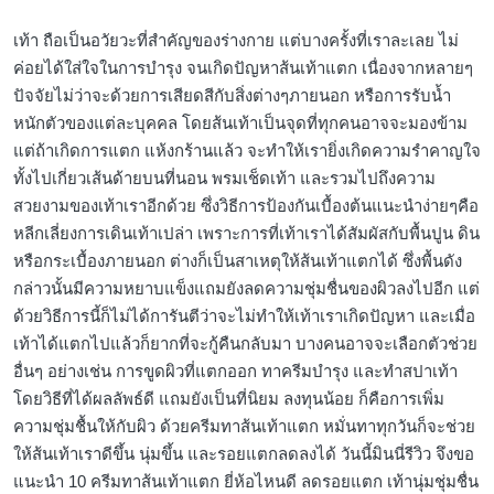
เท้า ถือเป็นอวัยวะที่สำคัญของร่างกาย แต่บางครั้งที่เราละเลย ไม่
ค่อยได้ใส่ใจในการบำรุง จนเกิดปัญหาส้นเท้าแตก เนื่องจากหลายๆ
ปัจจัยไม่ว่าจะด้วยการเสียดสีกับสิ่งต่างๆภายนอก หรือการรับน้ำ
หนักตัวของแต่ละบุคคล โดยส้นเท้าเป็นจุดที่ทุกคนอาจจะมองข้าม
แต่ถ้าเกิดการแตก แห้งกร้านแล้ว จะทำให้เรายิ่งเกิดความรำคาญใจ
ทั้งไปเกี่ยวเส้นด้ายบนที่นอน พรมเช็ดเท้า และรวมไปถึงความ
สวยงามของเท้าเราอีกด้วย ซึ่งวิธีการป้องกันเบื้องต้นแนะนำง่ายๆคือ
หลีกเลี่ยงการเดินเท้าเปล่า เพราะการที่เท้าเราได้สัมผัสกับพื้นปูน ดิน
หรือกระเบื้องภายนอก ต่างก็เป็นสาเหตุให้ส้นเท้าแตกได้ ซึ่งพื้นดัง
กล่าวนั้นมีความหยาบแข็งแถมยังลดความชุ่มชื่นของผิวลงไปอีก แต่
ด้วยวิธีการนี้ก็ไม่ได้การันตีว่าจะไม่ทำให้เท้าเราเกิดปัญหา และเมื่อ
เท้าได้แตกไปแล้วก็ยากที่จะกู้คืนกลับมา บางคนอาจจะเลือกตัวช่วย
อื่นๆ อย่างเช่น การขูดผิวที่แตกออก ทาครีมบำรุง และทำสปาเท้า
โดยวิธีที่ได้ผลลัพธ์ดี แถมยังเป็นที่นิยม ลงทุนน้อย ก็คือการเพิ่ม
ความชุ่มชื้นให้กับผิว ด้วยครีมทาส้นเท้าแตก หมั่นทาทุกวันก็จะช่วย
ให้ส้นเท้าเราดีขึ้น นุ่มขึ้น และรอยแตกลดลงได้ วันนี้มินนี่รีวิว จึงขอ
แนะนำ 10 ครีมทาส้นเท้าแตก ยี่ห้อไหนดี ลดรอยแตก เท้านุ่มชุ่มชื่น