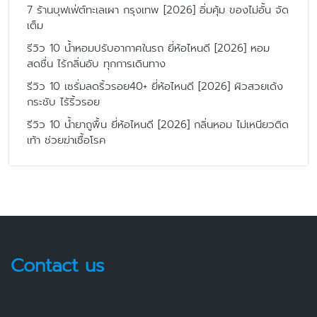
7 ร้านบุฟเฟ่ต์ทะเลเผา กรุงเทพ [2026] อิ่มคุ้ม ของไม่อั้น จัด
เต็ม
รีวิว 10 น้ำหอมปรับอากาศในรถ ยี่ห้อไหนดี [2026] หอม
สดชื่น ไร้กลิ่นอับ ทุกการเดินทาง
รีวิว 10 เซรั่มลดริ้วรอย40+ ยี่ห้อไหนดี [2026] ผิวสวยเด้ง
กระชับ ไร้ริ้วรอย
รีวิว 10 น้ำยาถูพื้น ยี่ห้อไหนดี [2026] กลิ่นหอม ไม่เหนียวติด
เท้า ช่วยฆ่าเชื้อโรค
Contact us