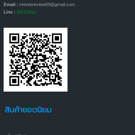
Email :
minniereview69@gmail.com
Line :
@511tlryz
สินค้ายอดนิยม