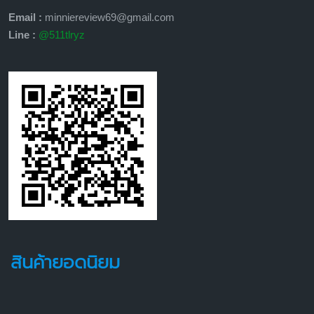
Email :
minniereview69@gmail.com
Line :
@511tlryz
สินค้ายอดนิยม