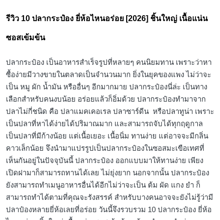
in
รีวิว 10 ปลากระป๋อง ยี่ห้อไหนอร่อย [2026] ชิ้นใหญ่ เนื้อแน่น
ซอสเข้มข้น
ปลากระป๋อง เป็นอาหารสำเร็จรูปที่หลายๆ คนนิยมทาน เพราะว่าหา
ซื้อง่ายมีวางขายในตลาดเป็นจำนวนมาก ยิ่งในยุคของแพง ไม่ว่าจะ
เป็น หมู ผัก น้ำมัน หรืออื่นๆ อีกมากมาย ปลากระป๋องนี่ล่ะ เป็นทาง
เลือกสำหรับคนงบน้อย อร่อยแล้วก็อิ่มด้วย ปลากระป๋องทำมาจาก
ปลาไม่กี่ชนิด คือ ปลาแมคเคอเรล ปลาซาร์ดีน หรือปลาทูน่า เพราะ
เป็นปลาที่หาได้ง่ายได้ปริมาณมาก และสามารถจับได้ทุกฤดูกาล
เป็นปลาที่มีก้างน้อย แต่เนื้อเยอะ เนื้อนิ่ม ทานง่าย แต่อาจจะมีกลิ่น
คาวเล็กน้อย จึงนำมาแปรรูปเป็นปลากระป๋องในซอสมะเขือเทศที่
เห็นกันอยู่ในปัจจุบันนี้ ปลากระป๋อง ออกแบบมาให้ทานง่าย เพียง
เปิดฝามาก็สามารถทานได้เลย ไม่ยุ่งยาก นอกจากนั้น ปลากระป๋อง
ยังสามารถทำเมนูอาหารอื่นได้อีกไม่ว่าจะเป็น ต้ม ผัด แกง ยำ ก็
สามารถทำได้ตามที่คุณจะรังสรรค์ สำหรับบางคนอาจจะยังไม่รู้ว่ามี
ปลาป๋องหลายยี่ห้อเลยที่อร่อย วันนี้จึงรวบรวม 10 ปลากระป๋อง ยี่ห้อ