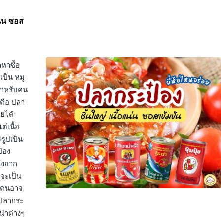
น่น ซอส
หาซื้อ
เป็น หมู
กสำหรับคน
 คือ ปลา
ายได้
่เนื้อ
รูปเป็น
ป๋อง
่งยาก
าจะเป็น
างคนอาจ
0 ปลากระ
ะนำต่างๆ