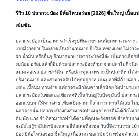
in
รีวิว 10 ปลากระป๋อง ยี่ห้อไหนอร่อย [2026] ชิ้นใหญ่ เนื้อแ
เข้มข้น
ปลากระป๋อง เป็นอาหารสำเร็จรูปที่หลายๆ คนนิยมทาน เพราะว่า
ง่ายมีวางขายในตลาดเป็นจำนวนมาก ยิ่งในยุคของแพง ไม่ว่าจะ
ผัก น้ำมัน หรืออื่นๆ อีกมากมาย ปลากระป๋องนี่ล่ะ เป็นทางเลือ
งบน้อย อร่อยแล้วก็อิ่มด้วย ปลากระป๋องทำมาจากปลาไม่กี่ชนิด
แมคเคอเรล ปลาซาร์ดีน หรือปลาทูน่า เพราะเป็นปลาที่หาได้ง่
ปริมาณมาก และสามารถจับได้ทุกฤดูกาล เป็นปลาที่มีก้างน้อย แต
เยอะ เนื้อนิ่ม ทานง่าย แต่อาจจะมีกลิ่นคาวเล็กน้อย จึงนำมาแปร
ปลากระป๋องในซอสมะเขือเทศที่เห็นกันอยู่ในปัจจุบันนี้ ปลากระ
ออกแบบมาให้ทานง่าย เพียงเปิดฝามาก็สามารถทานได้เลย ไม่ยุ
นอกจากนั้น ปลากระป๋องยังสามารถทำเมนูอาหารอื่นได้อีกไม่ว่
ต้ม ผัด แกง ยำ ก็สามารถทำได้ตามที่คุณจะรังสรรค์ สำหรับบ
จะยังไม่รู้ว่ามีปลาป๋องหลายยี่ห้อเลยที่อร่อย วันนี้จึงรวบรวม 1
ป๋อง ยี่ห้อไหนอร่อย ชิ้นใหญ่ เนื้อแน่น ซอสเข้มข้น พร้อมคำแน