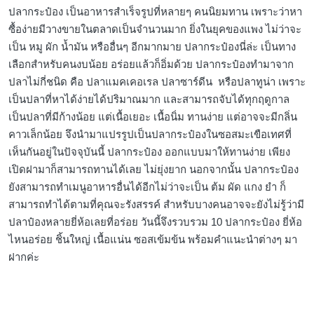
ปลากระป๋อง เป็นอาหารสำเร็จรูปที่หลายๆ คนนิยมทาน เพราะว่าหา
ซื้อง่ายมีวางขายในตลาดเป็นจำนวนมาก ยิ่งในยุคของแพง ไม่ว่าจะ
เป็น หมู ผัก น้ำมัน หรืออื่นๆ อีกมากมาย ปลากระป๋องนี่ล่ะ เป็นทาง
เลือกสำหรับคนงบน้อย อร่อยแล้วก็อิ่มด้วย ปลากระป๋องทำมาจาก
ปลาไม่กี่ชนิด คือ ปลาแมคเคอเรล ปลาซาร์ดีน หรือปลาทูน่า เพราะ
เป็นปลาที่หาได้ง่ายได้ปริมาณมาก และสามารถจับได้ทุกฤดูกาล
เป็นปลาที่มีก้างน้อย แต่เนื้อเยอะ เนื้อนิ่ม ทานง่าย แต่อาจจะมีกลิ่น
คาวเล็กน้อย จึงนำมาแปรรูปเป็นปลากระป๋องในซอสมะเขือเทศที่
เห็นกันอยู่ในปัจจุบันนี้ ปลากระป๋อง ออกแบบมาให้ทานง่าย เพียง
เปิดฝามาก็สามารถทานได้เลย ไม่ยุ่งยาก นอกจากนั้น ปลากระป๋อง
ยังสามารถทำเมนูอาหารอื่นได้อีกไม่ว่าจะเป็น ต้ม ผัด แกง ยำ ก็
สามารถทำได้ตามที่คุณจะรังสรรค์ สำหรับบางคนอาจจะยังไม่รู้ว่ามี
ปลาป๋องหลายยี่ห้อเลยที่อร่อย วันนี้จึงรวบรวม 10 ปลากระป๋อง ยี่ห้อ
ไหนอร่อย ชิ้นใหญ่ เนื้อแน่น ซอสเข้มข้น พร้อมคำแนะนำต่างๆ มา
ฝากค่ะ