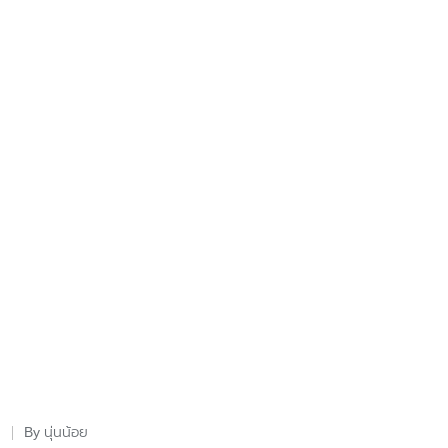
นุ่นน้อย
By
Posted