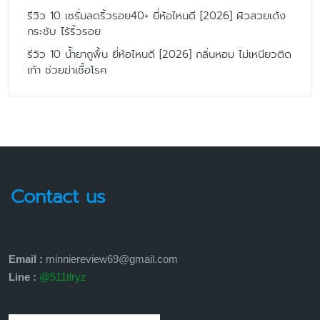
รีวิว 10 เซรั่มลดริ้วรอย40+ ยี่ห้อไหนดี [2026] ผิวสวยเด้ง
กระชับ ไร้ริ้วรอย
รีวิว 10 น้ำยาถูพื้น ยี่ห้อไหนดี [2026] กลิ่นหอม ไม่เหนียวติด
เท้า ช่วยฆ่าเชื้อโรค
Contact us
Email :
minniereview69@gmail.com
Line :
@511tlryz