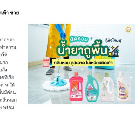
ดเท้า ช่วย
สะอาดของ
งถูทำความ
กใช้
ญมาก
สิ่ง
บคทีเรีย
ามารถให้
้นมีค่อน
ีกลิ่นหอม
พ พร้อม