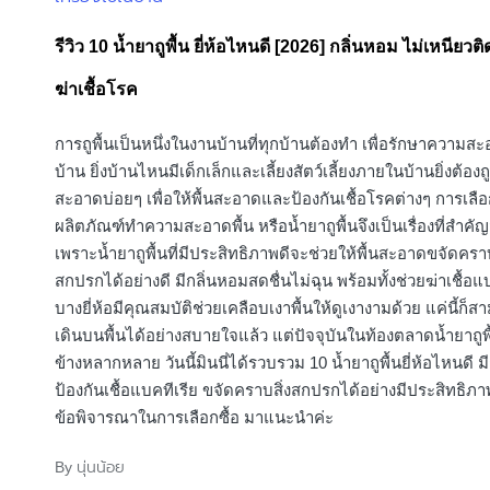
in
รีวิว 10 น้ำยาถูพื้น ยี่ห้อไหนดี [2026] กลิ่นหอม ไม่เหนียวติ
ฆ่าเชื้อโรค
การถูพื้นเป็นหนึ่งในงานบ้านที่ทุกบ้านต้องทำ เพื่อรักษาความ
บ้าน ยิ่งบ้านไหนมีเด็กเล็กและเลี้ยงสัตว์เลี้ยงภายในบ้านยิ่งต้อ
สะอาดบ่อยๆ เพื่อให้พื้นสะอาดและป้องกันเชื้อโรคต่างๆ การเลือ
ผลิตภัณฑ์ทำความสะอาดพื้น หรือน้ำยาถูพื้นจึงเป็นเรื่องที่สำคั
เพราะน้ำยาถูพื้นที่มีประสิทธิภาพดีจะช่วยให้พื้นสะอาดขจัดคราบ
สกปรกได้อย่างดี มีกลิ่นหอมสดชื่นไม่ฉุน พร้อมทั้งช่วยฆ่าเชื้อแ
บางยี่ห้อมีคุณสมบัติช่วยเคลือบเงาพื้นให้ดูเงางามด้วย แค่นี้ก็ส
เดินบนพื้นได้อย่างสบายใจแล้ว แต่ปัจจุบันในท้องตลาดน้ำยาถูพื
ข้างหลากหลาย วันนี้มินนี่ได้รวบรวม 10 น้ำยาถูพื้นยี่ห้อไหนดี ม
ป้องกันเชื้อแบคทีเรีย ขจัดคราบสิ่งสกปรกได้อย่างมีประสิทธิภา
ข้อพิจารณาในการเลือกซื้อ มาแนะนำค่ะ
นุ่นน้อย
By
Posted