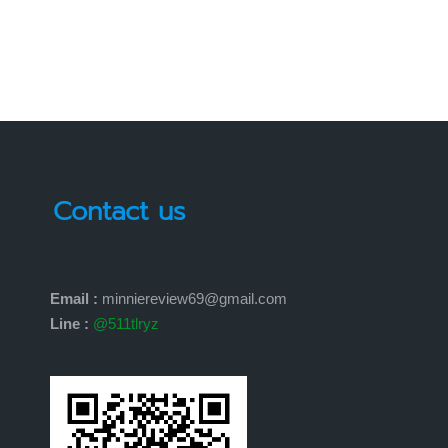
by
Contact us
Email :
minniereview69@gmail.com
Line :
@511tlryz