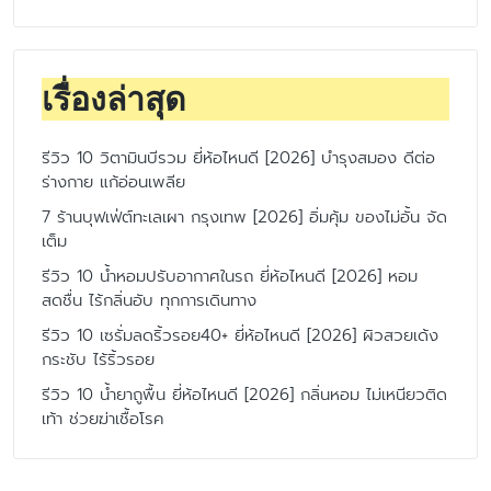
เรื่องล่าสุด
รีวิว 10 วิตามินบีรวม ยี่ห้อไหนดี [2026] บำรุงสมอง ดีต่อ
ร่างกาย แก้อ่อนเพลีย
7 ร้านบุฟเฟ่ต์ทะเลเผา กรุงเทพ [2026] อิ่มคุ้ม ของไม่อั้น จัด
เต็ม
รีวิว 10 น้ำหอมปรับอากาศในรถ ยี่ห้อไหนดี [2026] หอม
สดชื่น ไร้กลิ่นอับ ทุกการเดินทาง
รีวิว 10 เซรั่มลดริ้วรอย40+ ยี่ห้อไหนดี [2026] ผิวสวยเด้ง
กระชับ ไร้ริ้วรอย
รีวิว 10 น้ำยาถูพื้น ยี่ห้อไหนดี [2026] กลิ่นหอม ไม่เหนียวติด
เท้า ช่วยฆ่าเชื้อโรค