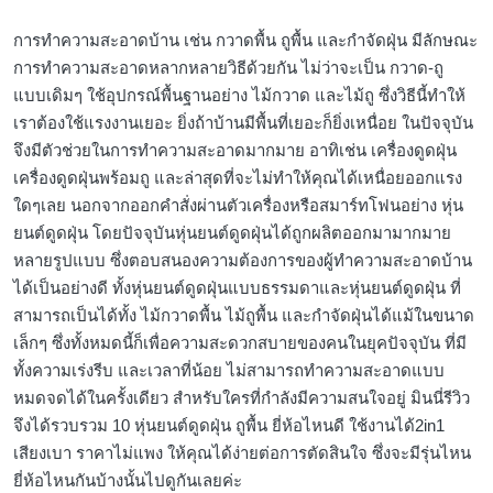
การทำความสะอาดบ้าน เช่น กวาดพื้น ถูพื้น และกำจัดฝุ่น มีลักษณะ
การทำความสะอาดหลากหลายวิธีด้วยกัน ไม่ว่าจะเป็น กวาด-ถู
แบบเดิมๆ ใช้อุปกรณ์พื้นฐานอย่าง ไม้กวาด และไม้ถู ซึ่งวิธีนี้ทำให้
เราต้องใช้แรงงานเยอะ ยิ่งถ้าบ้านมีพื้นที่เยอะก็ยิ่งเหนื่อย ในปัจจุบัน
จึงมีตัวช่วยในการทำความสะอาดมากมาย อาทิเช่น เครื่องดูดฝุ่น
เครื่องดูดฝุ่นพร้อมถู และล่าสุดที่จะไม่ทำให้คุณได้เหนื่อยออกแรง
ใดๆเลย นอกจากออกคำสั่งผ่านตัวเครื่องหรือสมาร์ทโฟนอย่าง หุ่น
ยนต์ดูดฝุ่น โดยปัจจุบันหุ่นยนต์ดูดฝุ่นได้ถูกผลิตออกมามากมาย
หลายรูปแบบ ซึ่งตอบสนองความต้องการของผู้ทำความสะอาดบ้าน
ได้เป็นอย่างดี ทั้งหุ่นยนต์ดูดฝุ่นแบบธรรมดาและหุ่นยนต์ดูดฝุ่น ที่
สามารถเป็นได้ทั้ง ไม้กวาดพื้น ไม้ถูพื้น และกำจัดฝุ่นได้แม้ในขนาด
เล็กๆ ซึ่งทั้งหมดนี้ก็เพื่อความสะดวกสบายของคนในยุคปัจจุบัน ที่มี
ทั้งความเร่งรีบ และเวลาที่น้อย ไม่สามารถทำความสะอาดแบบ
หมดจดได้ในครั้งเดียว สำหรับใครที่กำลังมีความสนใจอยู่ มินนี่รีวิว
จึงได้รวบรวม 10 หุ่นยนต์ดูดฝุ่น ถูพื้น ยี่ห้อไหนดี ใช้งานได้2in1
เสียงเบา ราคาไม่แพง ให้คุณได้ง่ายต่อการตัดสินใจ ซึ่งจะมีรุ่นไหน
ยี่ห้อไหนกันบ้างนั้นไปดูกันเลยค่ะ