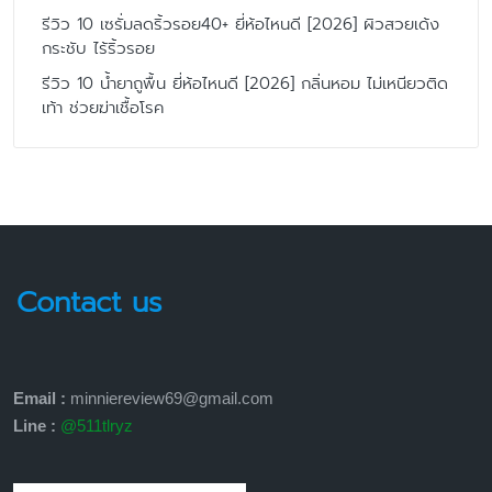
รีวิว 10 เซรั่มลดริ้วรอย40+ ยี่ห้อไหนดี [2026] ผิวสวยเด้ง
กระชับ ไร้ริ้วรอย
รีวิว 10 น้ำยาถูพื้น ยี่ห้อไหนดี [2026] กลิ่นหอม ไม่เหนียวติด
เท้า ช่วยฆ่าเชื้อโรค
Contact us
Email :
minniereview69@gmail.com
Line :
@511tlryz