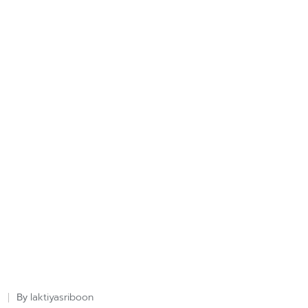
laktiyasriboon
By
Posted