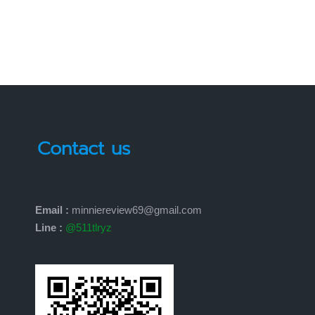
Contact us
Email :
minniereview69@gmail.com
Line :
@511tlryz