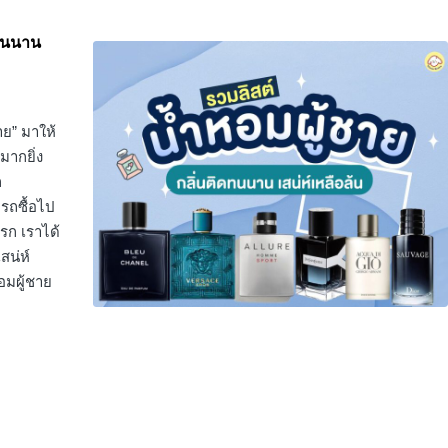
ดทนนาน
ย” มาให้
มากยิ่ง
ก
รถซื้อไป
แรก เราได้
สน่ห์
อมผู้ชาย