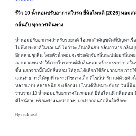
in
รีวิว 10 น้ำหอมปรับอากาศในรถ ยี่ห้อไหนดี [2026] หอมสดช
กลิ่นอับ ทุกการเดินทาง
น้ำหอมปรับอากาศสำหรับรถยนต์ ไอเทมสำคัญขจัดที่ปัญหาเรื่องก
ไม่พึงประสงค์ในรถยนต์ ไม่ว่าจะเป็นกลิ่นอับ กลิ่นอาหาร กลิ่นบุ
อีกหลายๆกลิ่น โดยตัวน้ำหอมจะช่วยดักจับกลิ่นละปล่อยกลิ่นหอ
ออกมาแทน ทำให้ภายในรถยนต์มีกลิ่นหอม สร้างบรรยากาศในรถก
ขึ้น นอกจากนี้ยังมีกลิ่นหอม ให้คุณได้เลือกใช้อีกมากมาย การใช
แสนง่าย วางได้ทุกที่ เพราะมีขนาดเล็ก ดีไซน์น่ารัก แต่ด้วยตัว
หลายแบบ หลายชนิด จะเลือกแบบไหนดีที่เหมาะกับรถ วันนี้มินนี
รวบรวม 10 น้ำหอมปรับอากาศในรถยนต์ ยี่ห้อไหนดี กลิ่นหอม ต
ดีไซน์สวย พร้อมคำแนะนำต่างๆ มาฝากก่อนตัดสินใจซื้อค่ะ
nickpisit
By
Posted
by