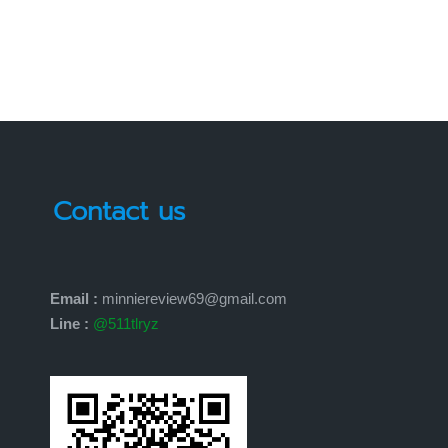
Contact us
Email :
minniereview69@gmail.com
Line :
@511tlryz