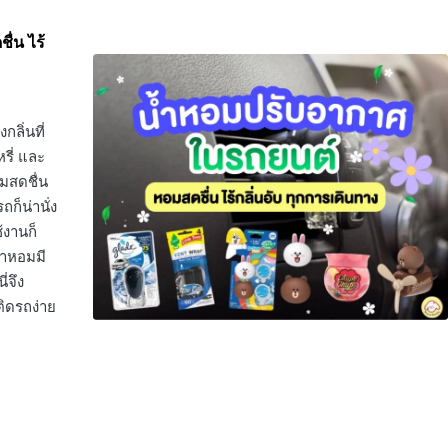
ื่น ไร้
ลิ่นที่
หรี่ และ
มสดชื่น
็น่านั่ง
้งานก็
น้ำหอมมี
่จึง
ิดรถง่าย