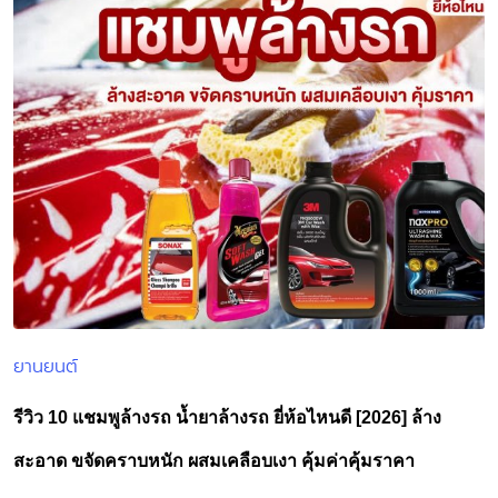
ยานยนต์
Posted
in
รีวิว 10 แชมพูล้างรถ น้ำยาล้างรถ ยี่ห้อไหนดี [2026] ล้าง
สะอาด ขจัดคราบหนัก ผสมเคลือบเงา คุ้มค่าคุ้มราคา