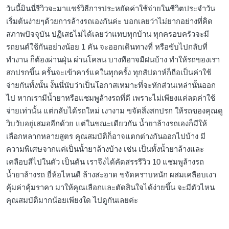
วันนี้มินนี่รีวิวจะมาแชร์วิธีการประหยัดค่าใช้จ่ายในชีวิตประจำวัน
เริ่มต้นง่ายๆด้วยการล้างรถเองกันค่ะ บอกเลยว่าไม่ยากอย่างที่คิด
สภาพปัจจุบัน ปฏิเสธไม่ได้เลยว่าแทบทุกบ้าน ทุกครอบครัวจะมี
รถยนต์ใช้กันอย่างน้อย 1 คัน จะออกเดินทางที่ หรือขับไปกลับที่
ทำงาน ก็ต้องผ่านฝุ่น ผ่านโคลน บางทีอาจมีฝนบ้าง ทำให้รถของเรา
สกปรกขึ้น ครั้นจะเข้าคาร์แคในทุกครั้ง ทุกสัปดาห์ก็ถือเป็นค่าใช้
จ่ายกันทั้งนั้น งั้นนี่นับว่าเป็นโอกาสเหมาะที่จะหักส่วนเหล่านั้นออก
ไป หากเรามีน้ำยาหรือแชมพูล้างรถที่ดี เพราะไม่เพียงแค่ลดค่าใช้
จ่ายเท่านั้น แต่กลับได้รถใหม่ เงางาม ขจัดสิ่งสกปรก ให้รถของคุณดู
วิบวับอยู่เสมออีกด้วย แต่ในขณะเดียวกัน น้ำยาล้างรถเองก็มีให้
เลือกหลากหลายสูตร คุณสมบัติก็อาจแตกต่างกันออกไปบ้าง มี
ความพิเศษจากแค่เป็นน้ำยาล้างบ้าง เช่น เป็นทั้งน้ำยาล้างและ
เคลือบสีไปในตัว เป็นต้น เราจึงได้คัดสรรรีวิว 10 แชมพูล้างรถ
น้ำยาล้างรถ ยี่ห้อไหนดี ล้างสะอาด ขจัดคราบหนัก ผสมเคลือบเงา
คุ้มค่าคุ้มราคา มาให้คุณเลือกและตัดสินใจได้ง่ายขึ้น จะมีตัวไหน
คุณสมบัติมากน้อยเพียงใด ไปดูกันเลยค่ะ