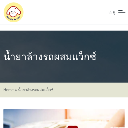
เมนู
น้ำยาล้างรถผสมแว็กซ์
Home
»
น้ำยาล้างรถผสมแว็กซ์