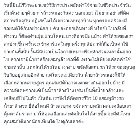
วันนี้มินนี่รีวิวจะมาแชร์วิธีการประหยัดค่าใช้จ่ายในชีวิตประจำวัน
เริ่มต้นง่ายๆด้วยการล้างรถเองกันค่ะ บอกเลยว่าไม่ยากอย่างที่คิด
สภาพปัจจุบัน ปฏิเสธไม่ได้เลยว่าแทบทุกบ้าน ทุกครอบครัวจะมี
รถยนต์ใช้กันอย่างน้อย 1 คัน จะออกเดินทางที่ หรือขับไปกลับที่
ทำงาน ก็ต้องผ่านฝุ่น ผ่านโคลน บางทีอาจมีฝนบ้าง ทำให้รถของเรา
สกปรกขึ้น ครั้นจะเข้าคาร์แคในทุกครั้ง ทุกสัปดาห์ก็ถือเป็นค่าใช้
จ่ายกันทั้งนั้น งั้นนี่นับว่าเป็นโอกาสเหมาะที่จะหักส่วนเหล่านั้นออก
ไป หากเรามีน้ำยาหรือแชมพูล้างรถที่ดี เพราะไม่เพียงแค่ลดค่าใช้
จ่ายเท่านั้น แต่กลับได้รถใหม่ เงางาม ขจัดสิ่งสกปรก ให้รถของคุณดู
วิบวับอยู่เสมออีกด้วย แต่ในขณะเดียวกัน น้ำยาล้างรถเองก็มีให้
เลือกหลากหลายสูตร คุณสมบัติก็อาจแตกต่างกันออกไปบ้าง มี
ความพิเศษจากแค่เป็นน้ำยาล้างบ้าง เช่น เป็นทั้งน้ำยาล้างและ
เคลือบสีไปในตัว เป็นต้น เราจึงได้คัดสรรรีวิว 10 แชมพูล้างรถ
น้ำยาล้างรถ ยี่ห้อไหนดี ล้างสะอาด ขจัดคราบหนัก ผสมเคลือบเงา
คุ้มค่าคุ้มราคา มาให้คุณเลือกและตัดสินใจได้ง่ายขึ้น จะมีตัวไหน
คุณสมบัติมากน้อยเพียงใด ไปดูกันเลยค่ะ