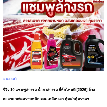
ยานยนต์
Posted
in
รีวิว 10 แชมพูล้างรถ น้ำยาล้างรถ ยี่ห้อไหนดี [2026] ล้าง
สะอาด ขจัดคราบหนัก ผสมเคลือบเงา คุ้มค่าคุ้มราคา