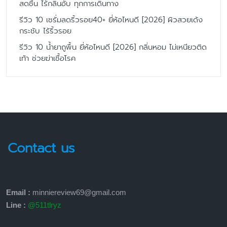
สดชื่น ไร้กลิ่นอับ ทุกการเดินทาง
รีวิว 10 เซรั่มลดริ้วรอย40+ ยี่ห้อไหนดี [2026] ผิวสวยเด้ง
กระชับ ไร้ริ้วรอย
รีวิว 10 น้ำยาถูพื้น ยี่ห้อไหนดี [2026] กลิ่นหอม ไม่เหนียวติด
เท้า ช่วยฆ่าเชื้อโรค
Contact us
Email :
minniereview69@gmail.com
Line :
@511tlryz