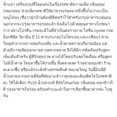
น้ำปลา เครื่องปรุงที่โดดเด่นในเรื่องรสชาติความเค็ม กลิ่นหอม
กลมกล่อม ช่วยเพิ่มรสชาติให้อาหารอร่อยมากยิ่งขึ้นไม่ว่าจะเป็น
เมนูไหนๆ เชื่อว่าทุกบ้านต้องมีติดครัวไว้สำหรับปรุงอาหารแน่นอน
นอกจากจะปรุงอาหารอร่อยแล้ว ยังเต็มไปด้วยคุณค่าทางโภชณา
การ อย่างโปรตีน กรดอะมิโนที่จำเป็นต่อร่างกาย ไลซีน Lysine กรด
อ็อกซิลิค วิตามิน บี 12 สารประกอบไนโตรเจน และเกลือแร่ ส่วน
ใหญ่ทำจากปลา ผสมกับเหลือ และน้ำตาลทรายปริมาณน้อย แต่
ด้วยมีการผลิตออกมาอย่างหลากหลาย จึงได้มีการคิดค้นปรับสูตร
เพิ่มเติมสำหรับ ผู้ที่รักสุขภาพ ทานได้โดยปรับลดโซเดียม หรือสูตร
ไม่มีน้ำตาล โดยหาซื้อได้ง่ายขึ้น ทั้งตลาดสด ร้านขายของชำ ร้าน
สะดวกซื้อ หรือแม้กระทั่งห้างสรรพสินค้าขนาดใหญ่ วันนี้มินนี่มี
น้ำปลาหลากหลายยี่ห้อที่คัดมาเเล้วว่าทุกคนจะต้องติดใจในรสชาติ
ค่ะ ให้ได้เลือก กับ10 น้ำปลาแท้ ยี่ห้อไหนอร่อย กลิ่นหอม คลุกข้าวก็
ดี ปรุงอาหารก็อร่อย พร้อมคำแนะนำในการเลือกซื้อมาฝากค่ะ ไปดู
กัน