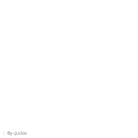
นุ่นน้อย
By
Posted