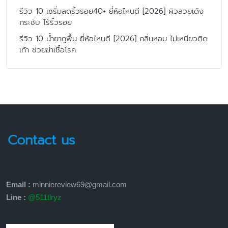
รีวิว 10 เซรั่มลดริ้วรอย40+ ยี่ห้อไหนดี [2026] ผิวสวยเด้ง
กระชับ ไร้ริ้วรอย
รีวิว 10 น้ำยาถูพื้น ยี่ห้อไหนดี [2026] กลิ่นหอม ไม่เหนียวติด
เท้า ช่วยฆ่าเชื้อโรค
Contact us
Email :
minniereview69@gmail.com
Line :
@511tlryz