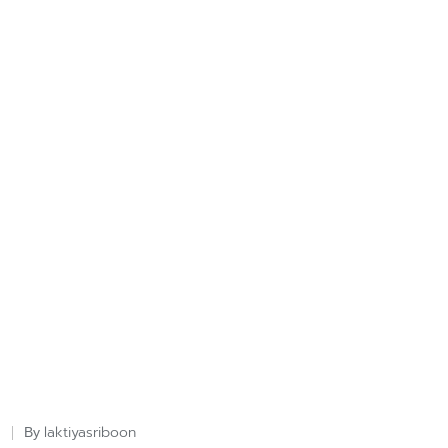
laktiyasriboon
By
Posted