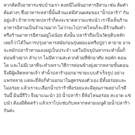
หากคิดถึงอาหารแซ่บบ้านเรา คงหนีไม่พ้นอาหารอีสาน เช่น ส้มตำ
ต้มต่างๆ ซึ่งอาหารเหล่านี้นั้นล้วนแต่มีส่วนผสมของ “น้ำปลาร้า” กัน
อยู่แล้ว ถ้าหากขาดปลาร้าก็คงจะขาดความแซ่บนัว เราจึงเห็นร้าน
อาหารอิสานเป็นจำนวนมาก ไม่ว่าจะไปภาคไหนก็จะมีร้านส้มตำ
หรือร้านอาหารอีสานอยู่ไม่น้อย ดังนั้น ปลาร้าถือเป็นวัตถุดิบหลัก
เลยก็ว่าได้ในการปรุงอาหารสมัยก่อนรุ่นพ่อแม่หรือปู่ย่า ตายาย อาจ
จะหมักปลาร้าทานเองอยู่เป็นประจำ แต่ในปัจจุบันหากจะทำนั้นก็
ค่อนข้างยาก ลำบาก ไม่มีความสะดวกด้วยที่พักอาศัย หอพัก คอน
โด และไม่มีเวลาที่จะทำเพราะวิธีการค่อนข้างยุ่งยากหลายขั้นตอน
จึงมีผู้ผลิตหลายเจ้า ทำน้ำปลาร้าออกมาขายแบบสำเร็จรูป อย่าง
แพร่หลาย แต่ละยี่ห้อก็ทำออกมาในสูตรของตัวเอง มีทั้งอร่อยและ
ไม่อร่อย แล้วเราจะเลือกน้ำปราร้าที่อร่อยและมีคุณภาพอย่างไรดี
วันนี้ มินนี่รีวิว จึงมาแนะนำ 10 น้ำปลาร้า ยี่ห้อไหนอร่อย สะอาด แซ่
บนัว ต้องมีติดครัว แล้วเราไปแซ่บกับหลากหลายเมนูด้วยน้ำปลาร้า
กันค่ะ