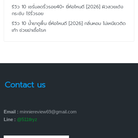
รีวิว 10 เซรั่มลดริ้วรอย40+ ยี่ห้อไหนดี [2026] ผิวสวยเด้ง
กระชับ ไร้ริ้วรอย
รีวิว 10 น้ำยาถูพื้น ยี่ห้อไหนดี [2026] กลิ่นหอม ไม่เหนียวติด
เท้า ช่วยฆ่าเชื้อโรค
Contact us
Email :
minniereview69@gmail.com
Line :
@511tlryz