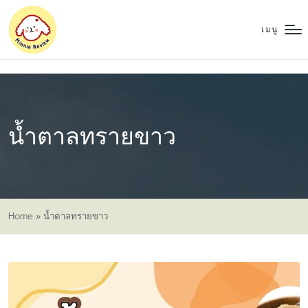
เมนู
น้ำตาลทรายขาว
Home
»
น้ำตาลทรายขาว