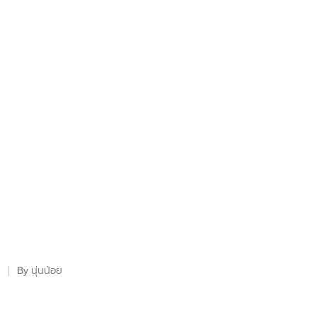
นุ่นน้อย
By
Posted
by