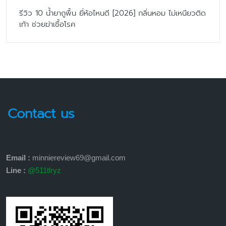
รีวิว 10 น้ำยาถูพื้น ยี่ห้อไหนดี [2026] กลิ่นหอม ไม่เหนียวติด
เท้า ช่วยฆ่าเชื้อโรค
Contact us
Email :
minniereview69@gmail.com
Line :
@511tlryz