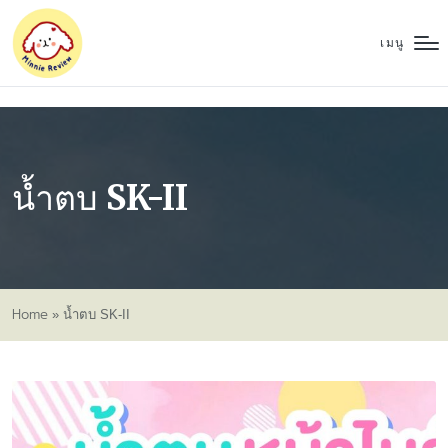
เมนู
น้ำตบ SK-II
Home
»
น้ำตบ SK-II