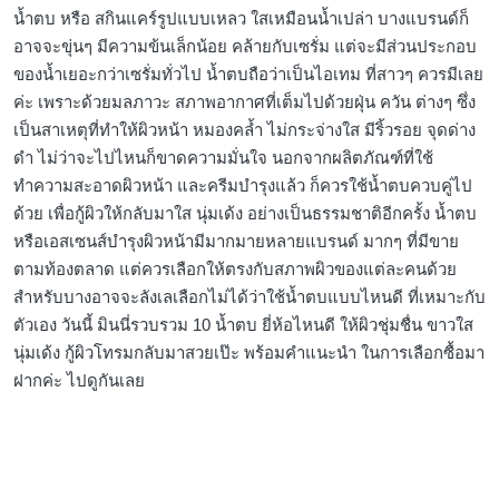
น้ำตบ หรือ สกินแคร์รูปแบบเหลว ใสเหมือนน้ำเปล่า บางแบรนด์ก็
อาจจะขุ่นๆ มีความข้นเล็กน้อย คล้ายกับเซรั่ม แต่จะมีส่วนประกอบ
ของน้ำเยอะกว่าเซรั่มทั่วไป น้ำตบถือว่าเป็นไอเทม ที่สาวๆ ควรมีเลย
ค่ะ เพราะด้วยมลภาวะ สภาพอากาศที่เต็มไปด้วยฝุ่น ควัน ต่างๆ ซึ่ง
เป็นสาเหตุที่ทำให้ผิวหน้า หมองคล้ำ ไม่กระจ่างใส มีริ้วรอย จุดด่าง
ดำ ไม่ว่าจะไปไหนก็ขาดความมั่นใจ นอกจากผลิตภัณฑ์ที่ใช้
ทำความสะอาดผิวหน้า และครีมบำรุงแล้ว ก็ควรใช้น้ำตบควบคู่ไป
ด้วย เพื่อกู้ผิวให้กลับมาใส นุ่มเด้ง อย่างเป็นธรรมชาติอีกครั้ง น้ำตบ
หรือเอสเซนส์บำรุงผิวหน้ามีมากมายหลายแบรนด์ มากๆ ที่มีขาย
ตามท้องตลาด แต่ควรเลือกให้ตรงกับสภาพผิวของแต่ละคนด้วย
สำหรับบางอาจจะลังเลเลือกไม่ได้ว่าใช้น้ำตบแบบไหนดี ที่เหมาะกับ
ตัวเอง วันนี้ มินนี่รวบรวม 10 น้ำตบ ยี่ห้อไหนดี ให้ผิวชุ่มชื่น ขาวใส
นุ่มเด้ง กู้ผิวโทรมกลับมาสวยเป๊ะ พร้อมคำแนะนำ ในการเลือกซื้อมา
ฝากค่ะ ไปดูกันเลย