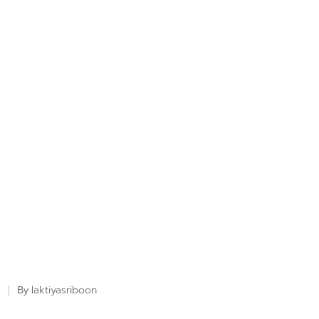
laktiyasriboon
By
Posted
by