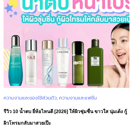
ความงามและของใช้ส่วนตัว
ความงามและแฟชั่น
Posted
in
รีวิว 10 น้ำตบ ยี่ห้อไหนดี [2026] ให้ผิวชุ่มชื่น ขาวใส นุ่มเด้ง กู้
ผิวโทรมกลับมาสวยเป๊ะ