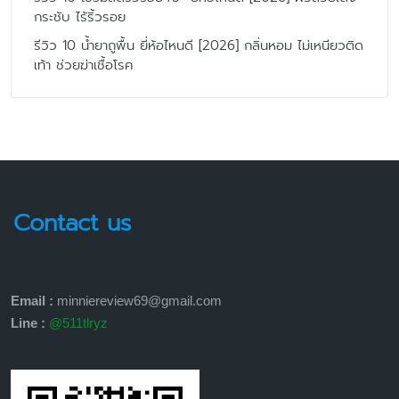
กระชับ ไร้ริ้วรอย
รีวิว 10 น้ำยาถูพื้น ยี่ห้อไหนดี [2026] กลิ่นหอม ไม่เหนียวติด
เท้า ช่วยฆ่าเชื้อโรค
Contact us
Email :
minniereview69@gmail.com
Line :
@511tlryz