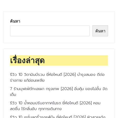
ค้นหา
ค้นหา
เรื่องล่าสุด
รีวิว 10 วิตามินบีรวม ยี่ห้อไหนดี [2026] บำรุงสมอง ดีต่อ
ร่างกาย แก้อ่อนเพลีย
7 ร้านบุฟเฟ่ต์ทะเลเผา กรุงเทพ [2026] อิ่มคุ้ม ของไม่อั้น จัด
เต็ม
รีวิว 10 น้ำหอมปรับอากาศในรถ ยี่ห้อไหนดี [2026] หอม
สดชื่น ไร้กลิ่นอับ ทุกการเดินทาง
รีวิว 10 เซรั่มลดริ้วรอย40+ ยี่ห้อไหนดี [2026] ผิวสวยเด้ง