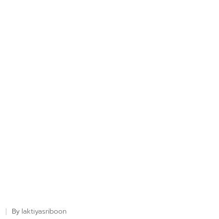
laktiyasriboon
By
Posted