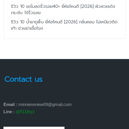
รีวิว 10 เซรั่มลดริ้วรอย40+ ยี่ห้อไหนดี [2026] ผิวสวยเด้ง
กระชับ ไร้ริ้วรอย
รีวิว 10 น้ำยาถูพื้น ยี่ห้อไหนดี [2026] กลิ่นหอม ไม่เหนียวติด
เท้า ช่วยฆ่าเชื้อโรค
Contact us
Email :
minniereview69@gmail.com
Line :
@511tlryz