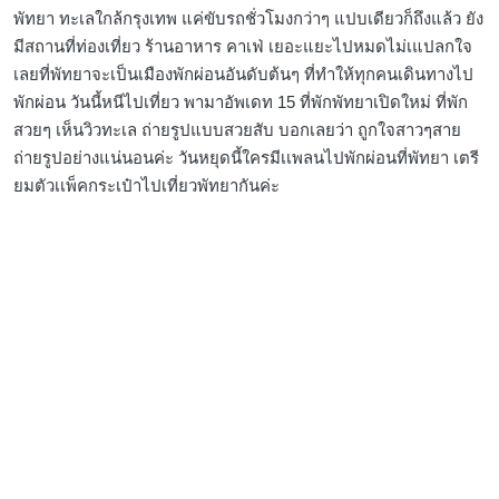
พัทยา ทะเลใกล้กรุงเทพ แค่ขับรถชั่วโมงกว่าๆ แปบเดียวก็ถึงแล้ว ยัง
มีสถานที่ท่องเที่ยว ร้านอาหาร คาเฟ่ เยอะแยะไปหมดไม่เแปลกใจ
เลยที่พัทยาจะเป็นเมืองพักผ่อนอันดับต้นๆ ที่ทำให้ทุกคนเดินทางไป
พักผ่อน วันนี้หนีไปเที่ยว พามาอัพเดท 15 ที่พักพัทยาเปิดใหม่ ที่พัก
สวยๆ เห็นวิวทะเล ถ่ายรูปแบบสวยสับ บอกเลยว่า ถูกใจสาวๆสาย
ถ่ายรูปอย่างแน่นอนค่ะ วันหยุดนี้ใครมีเเพลนไปพักผ่อนที่พัทยา เตรี
ยมตัวเเพ็คกระเป๋าไปเที่ยวพัทยากันค่ะ