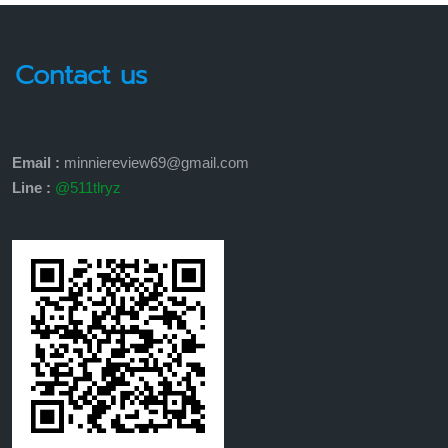
Contact us
Email :
minniereview69@gmail.com
Line :
@511tlryz