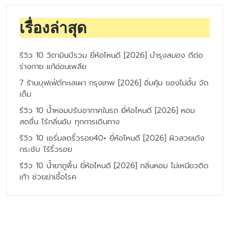
เรื่องล่าสุด
รีวิว 10 วิตามินบีรวม ยี่ห้อไหนดี [2026] บำรุงสมอง ดีต่อ
ร่างกาย แก้อ่อนเพลีย
7 ร้านบุฟเฟ่ต์ทะเลเผา กรุงเทพ [2026] อิ่มคุ้ม ของไม่อั้น จัด
เต็ม
รีวิว 10 น้ำหอมปรับอากาศในรถ ยี่ห้อไหนดี [2026] หอม
สดชื่น ไร้กลิ่นอับ ทุกการเดินทาง
รีวิว 10 เซรั่มลดริ้วรอย40+ ยี่ห้อไหนดี [2026] ผิวสวยเด้ง
กระชับ ไร้ริ้วรอย
รีวิว 10 น้ำยาถูพื้น ยี่ห้อไหนดี [2026] กลิ่นหอม ไม่เหนียวติด
เท้า ช่วยฆ่าเชื้อโรค