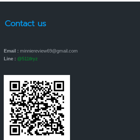
Contact us
Email :
minniereview69@gmail.com
Line :
@511tlryz