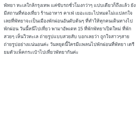
พัทยา ทะเลใกล้กรุงเทพ แค่ขับรถชั่วโมงกว่าๆ แปบเดียวก็ถึงแล้ว ยัง
มีสถานที่ท่องเที่ยว ร้านอาหาร คาเฟ่ เยอะแยะไปหมดไม่เแปลกใจ
เลยที่พัทยาจะเป็นเมืองพักผ่อนอันดับต้นๆ ที่ทำให้ทุกคนเดินทางไป
พักผ่อน วันนี้หนีไปเที่ยว พามาอัพเดท 15 ที่พักพัทยาเปิดใหม่ ที่พัก
สวยๆ เห็นวิวทะเล ถ่ายรูปแบบสวยสับ บอกเลยว่า ถูกใจสาวๆสาย
ถ่ายรูปอย่างแน่นอนค่ะ วันหยุดนี้ใครมีเเพลนไปพักผ่อนที่พัทยา เตรี
ยมตัวเเพ็คกระเป๋าไปเที่ยวพัทยากันค่ะ