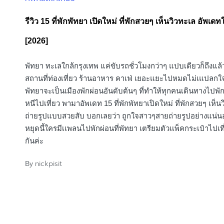
in
รีวิว 15 ที่พักพัทยา เปิดใหม่ ที่พักสวยๆ เห็นวิวทะเล อัพเดท
[2026]
พัทยา ทะเลใกล้กรุงเทพ แค่ขับรถชั่วโมงกว่าๆ แปบเดียวก็ถึงแล้ว
สถานที่ท่องเที่ยว ร้านอาหาร คาเฟ่ เยอะแยะไปหมดไม่เแปลกใจ
พัทยาจะเป็นเมืองพักผ่อนอันดับต้นๆ ที่ทำให้ทุกคนเดินทางไปพักผ
หนีไปเที่ยว พามาอัพเดท 15 ที่พักพัทยาเปิดใหม่ ที่พักสวยๆ เห็น
ถ่ายรูปแบบสวยสับ บอกเลยว่า ถูกใจสาวๆสายถ่ายรูปอย่างแน่นอ
หยุดนี้ใครมีเเพลนไปพักผ่อนที่พัทยา เตรียมตัวเเพ็คกระเป๋าไปเท
กันค่ะ
nickpisit
By
Posted
by