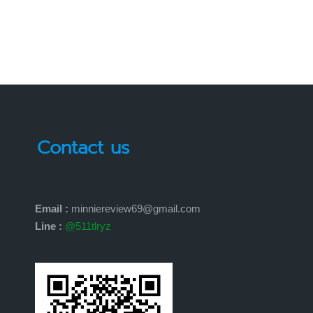
Contact us
Email :
minniereview69@gmail.com
Line :
@511tlryz