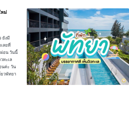
ใหม่
 ยังมี
เลยที่
่อน วันนี้
วิวทะเล
นค่ะ วัน
ี่ยวพัทยา