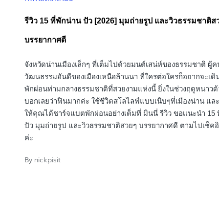
in
รีวิว 15 ที่พักน่าน ปัว [2026] มุมถ่ายรูป และวิวธรรมชาติ
บรรยากาศดี
จังหวัดน่านเมืองเล็กๆ ที่เต็มไปด้วยมนต์เสน่ห์ของธรรมชาติ ผู้
วัฒนธรรมอันดีของเมืองเหนือล้านนา ที่ใครต่อใครก็อยากจะเด
พักผ่อนท่ามกลางธรรมชาติที่สวยงามแห่งนี้ ยิ่งในช่วงฤดูหนาวด
บอกเลยว่าฟินมากค่ะ ใช้ชีวิตสโลไลฟ์แบบเนิบๆที่เมืองน่าน แล
ให้คุณได้ชาร์จแบตพักผ่อนอย่างเต็มที่ มินนี่ รีวิว ขอเเนะนำ 15 ท
ปัว มุมถ่ายรูป และวิวธรรมชาติสวยๆ บรรยากาศดี ตามไปเช็คอ
ค่ะ
nickpisit
By
Posted
by