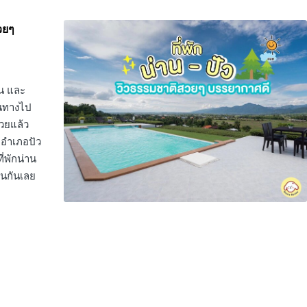
สวยๆ
คน และ
ินทางไป
้วยแล้ว
ะอำเภอปัว
ี่พักน่าน
ินกันเลย