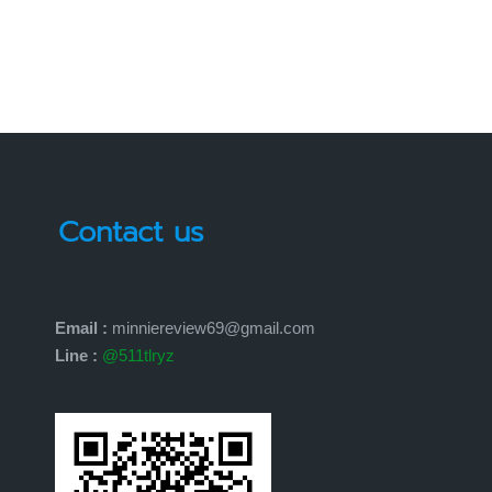
Contact us
Email :
minniereview69@gmail.com
Line :
@511tlryz