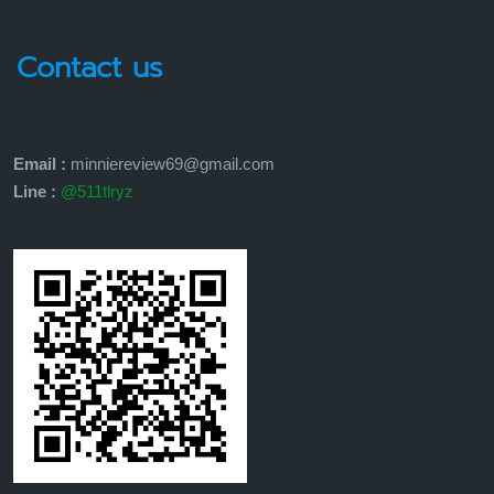
Contact us
Email :
minniereview69@gmail.com
Line :
@511tlryz