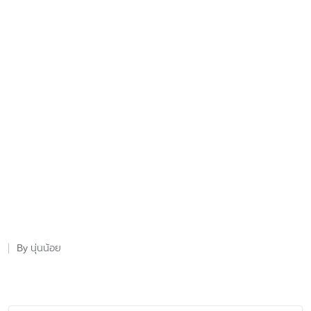
นุ่นน้อย
By
Posted
by