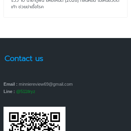
รีวิว 10 น้ำยาถูพื้น ยี่ห้อไหนดี [2026] กลิ่นหอม ไม่เหนียวติด
เท้า ช่วยฆ่าเชื้อโรค
Contact us
Email :
minniereview69@gmail.com
Line :
@511tlryz