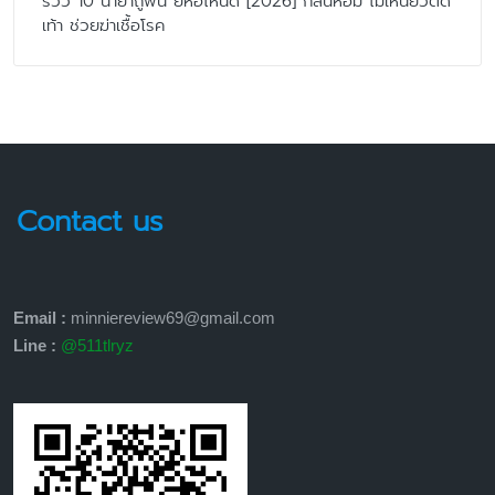
รีวิว 10 น้ำยาถูพื้น ยี่ห้อไหนดี [2026] กลิ่นหอม ไม่เหนียวติด
เท้า ช่วยฆ่าเชื้อโรค
Contact us
Email :
minniereview69@gmail.com
Line :
@511tlryz