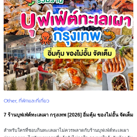
Other
ที่พักและที่เที่ยว
Posted
in
7 ร้านบุฟเฟ่ต์ทะเลเผา กรุงเทพ [2026] อิ่มคุ้ม ของไม่อั้น จัดเต็ม
สำหรับใครที่ชอบกินทะเลเผาไม่ควรพลาดกับร้านบุฟเฟ่ต์ทะเลเผา