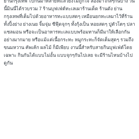
ย่านกรุงเทพ ไปกันมาหลายที่แล้วยังไม่ถูกใจ ลองมาใกล้ๆกันบ้าง วัน
นี้มินนี่ได้รวบรวม 7 ร้านบุฟเฟ่ต์ทะเลเผาร้านเด็ด ร้านดัง ย่าน
กรุงเทพที่เต็มไปด้วยอาหารทะแบบสดๆ เหมือนยกทะเลมาไว้ที่ร้าน
ทั้งปิ้งย่าง ย่างเนย จิ้มจุ่ม ซีฟุ๊ดจุกๆ ทั้งกุ้งเป็น หอยสดๆ ปูตัวโตๆ ปลา
แซลมอน หรือจะเป็นอาหารทะเลแบบพร้อมทานก็มีมาให้เลือกกัน
อย่างมากมาย หรือแม้แต่เนื้อกระทะ หมูกระทะก็จัดเต็มสุดๆ รวมถึง
ขนมหวาน คัพเค้ก ผลไม้ ก็มีเพียบ งานนี้สำหรับสายกินบุฟเฟ่ต์โดย
เฉพาะ กินกันได้แบบไม่อั้น แบบจุกๆกันไปเลย จะมีร้านไหนบ้างไป
ดูกัน