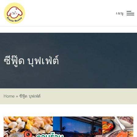
เมนู
ซีฟู๊ด บุฟเฟ่ต์
Home
»
ซีฟู๊ด บุฟเฟ่ต์