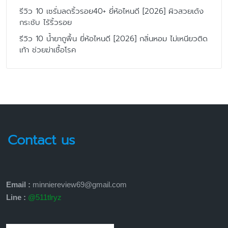
รีวิว 10 เซรั่มลดริ้วรอย40+ ยี่ห้อไหนดี [2026] ผิวสวยเด้ง
กระชับ ไร้ริ้วรอย
รีวิว 10 น้ำยาถูพื้น ยี่ห้อไหนดี [2026] กลิ่นหอม ไม่เหนียวติด
เท้า ช่วยฆ่าเชื้อโรค
Contact us
Email :
minniereview69@gmail.com
Line :
@511tlryz