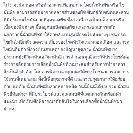
ไม่ว่าจะผัด ทอด หรือทำอาหารเพื่อสุขภาพ โดยน้ำมันพืช หรือ ไข
มันพืช สามารถสกัดมาจากหลายส่วนของพืช ขึ้นอยู่กับชนิดและส่วน
ที่มีปริมาณไขมันมากที่สุดของพืช ซึ่งส่วนนี้อาจเป็นเมล็ด ผล หรือ
เนื้อของพืชต่างๆ ขึ้นอยู่กับชนิดของพืช และกระบวนการสกัด
นอกจากนี้น้ำมันพืชยังให้ค่าพลังงานสูง มีกรดไขมันต่างๆ เช่น กรด
ไขมันไม่อิ่มตัว ลดความเสี่ยงของโรคหัวใจและหลอดเลือด และกรด
ไขมันอิ่มตัว ที่อาจเป็นสาเหตุของปัญหาสุขภาพ น้ำมันพืชบาง
ประเภทยังมีวิตามินเอ วิตามินอี สารต้านอนุมูลอิสระให้ประโยชน์ต่อ
ร่างกายอีกด้วยการเลือกน้ำมันพืชที่เหมาะสมสำหรับการทำอาหาร
จึงเป็นสิ่งสำคัญ โดยควรพิจารณาคุณสมบัติทางโภชนาการและการ
ใช้งานที่เหมาะสม ทั้งนี้เพื่อสุขภาพที่ดี และการปรุงอาหารให้อร่อย
ด้วย แต่ด้วยน้ำมันพืชมีหลากหลายชนิด วันนี้มินนี่ได้รวบรวม น้ำมัน
พืชยี่ห้อต่างๆ ที่มีประโยชน์และคุณสมบัติที่แตกต่างกันพร้อมคำ
แนะนำ เพื่อเป็นข้อพิจารณาตัดสินใจในการเลือกซื้อน้ำมันพืชมา
ฝากค่ะ