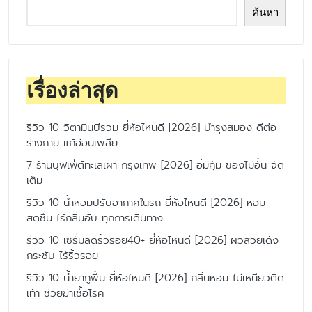
ค้นหา
เรื่องล่าสุด
รีวิว 10 วิตามินบีรวม ยี่ห้อไหนดี [2026] บำรุงสมอง ดีต่อ
ร่างกาย แก้อ่อนเพลีย
7 ร้านบุฟเฟ่ต์ทะเลเผา กรุงเทพ [2026] อิ่มคุ้ม ของไม่อั้น จัด
เต็ม
รีวิว 10 น้ำหอมปรับอากาศในรถ ยี่ห้อไหนดี [2026] หอม
สดชื่น ไร้กลิ่นอับ ทุกการเดินทาง
รีวิว 10 เซรั่มลดริ้วรอย40+ ยี่ห้อไหนดี [2026] ผิวสวยเด้ง
กระชับ ไร้ริ้วรอย
รีวิว 10 น้ำยาถูพื้น ยี่ห้อไหนดี [2026] กลิ่นหอม ไม่เหนียวติด
เท้า ช่วยฆ่าเชื้อโรค