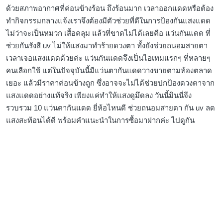
ด้วยสภาพอากาศที่ค่อนข้างร้อน ถึงร้อนมาก เวลาออกแดดหรือต้อง
ทำกิจกรรมกลางแจ้งเราจึงต้องมีตัวช่วยที่ดีในการป้องกันแสงแดด
ไม่ว่าจะเป็นหมวก เสื้อคลุม แล้วที่ขาดไม่ได้เลยคือ แว่นกันแดด ที่
ช่วยกันรังสี uv ไม่ให้แสงมาทำร้ายดวงตา ทั้งยังช่วยถนอมสายตา
เวลาเจอแสงแดดด้วยค่ะ แว่นกันแดดจึงเป็นไอเทมแรกๆ ที่หลายๆ
คนเลือกใช้ แต่ในปัจจุบันนี้มีแว่นตากันแดดวางขายตามท้องตลาด
เยอะ แล้วมีราคาค่อนข้างถูก ซึ่งอาจจะไม่ได้ช่วยปกป้องดวงตาจาก
แสงแดดอย่างแท้จริง เพียงแค่ทำให้แสงดูมึดลง วันนี้มินนี่จึง
รวบรวม 10 แว่นตากันแดด ยี่ห้อไหนดี ช่วยถนอมสายตา กัน uv ลด
แสงสะท้อนได้ดี พร้อมคำแนะนำในการซื้อมาฝากค่ะ ไปดูกัน