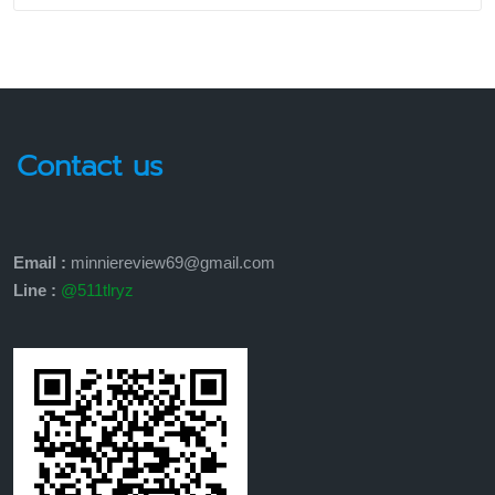
Contact us
Email :
minniereview69@gmail.com
Line :
@511tlryz