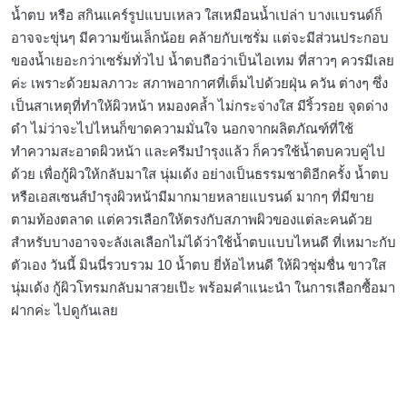
น้ำตบ หรือ สกินแคร์รูปแบบเหลว ใสเหมือนน้ำเปล่า บางแบรนด์ก็
อาจจะขุ่นๆ มีความข้นเล็กน้อย คล้ายกับเซรั่ม แต่จะมีส่วนประกอบ
ของน้ำเยอะกว่าเซรั่มทั่วไป น้ำตบถือว่าเป็นไอเทม ที่สาวๆ ควรมีเลย
ค่ะ เพราะด้วยมลภาวะ สภาพอากาศที่เต็มไปด้วยฝุ่น ควัน ต่างๆ ซึ่ง
เป็นสาเหตุที่ทำให้ผิวหน้า หมองคล้ำ ไม่กระจ่างใส มีริ้วรอย จุดด่าง
ดำ ไม่ว่าจะไปไหนก็ขาดความมั่นใจ นอกจากผลิตภัณฑ์ที่ใช้
ทำความสะอาดผิวหน้า และครีมบำรุงแล้ว ก็ควรใช้น้ำตบควบคู่ไป
ด้วย เพื่อกู้ผิวให้กลับมาใส นุ่มเด้ง อย่างเป็นธรรมชาติอีกครั้ง น้ำตบ
หรือเอสเซนส์บำรุงผิวหน้ามีมากมายหลายแบรนด์ มากๆ ที่มีขาย
ตามท้องตลาด แต่ควรเลือกให้ตรงกับสภาพผิวของแต่ละคนด้วย
สำหรับบางอาจจะลังเลเลือกไม่ได้ว่าใช้น้ำตบแบบไหนดี ที่เหมาะกับ
ตัวเอง วันนี้ มินนี่รวบรวม 10 น้ำตบ ยี่ห้อไหนดี ให้ผิวชุ่มชื่น ขาวใส
นุ่มเด้ง กู้ผิวโทรมกลับมาสวยเป๊ะ พร้อมคำแนะนำ ในการเลือกซื้อมา
ฝากค่ะ ไปดูกันเลย