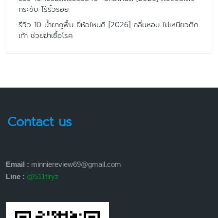
กระชับ ไร้ริ้วรอย
รีวิว 10 น้ำยาถูพื้น ยี่ห้อไหนดี [2026] กลิ่นหอม ไม่เหนียวติด
เท้า ช่วยฆ่าเชื้อโรค
Contact us
Email :
minniereview69@gmail.com
Line :
@511tlryz