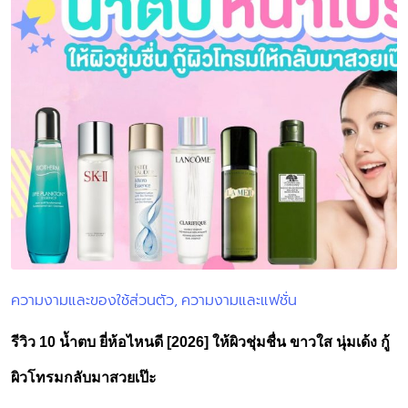
ความงามและของใช้ส่วนตัว
ความงามและแฟชั่น
Posted
in
รีวิว 10 น้ำตบ ยี่ห้อไหนดี [2026] ให้ผิวชุ่มชื่น ขาวใส นุ่มเด้ง กู้
ผิวโทรมกลับมาสวยเป๊ะ