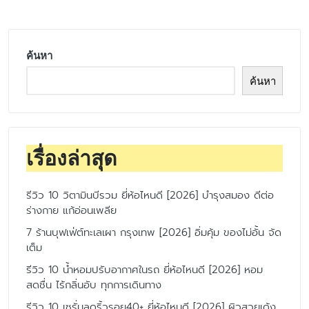
ค้นหา
ค้นหา
เรื่องล่าสุด
รีวิว 10 วิตามินบีรวม ยี่ห้อไหนดี [2026] บำรุงสมอง ดีต่อ
ร่างกาย แก้อ่อนเพลีย
7 ร้านบุฟเฟ่ต์ทะเลเผา กรุงเทพ [2026] อิ่มคุ้ม ของไม่อั้น จัด
เต็ม
รีวิว 10 น้ำหอมปรับอากาศในรถ ยี่ห้อไหนดี [2026] หอม
สดชื่น ไร้กลิ่นอับ ทุกการเดินทาง
รีวิว 10 เซรั่มลดริ้วรอย40+ ยี่ห้อไหนดี [2026] ผิวสวยเด้ง