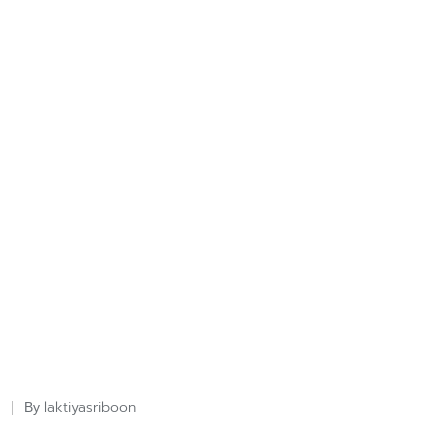
laktiyasriboon
By
Posted
by