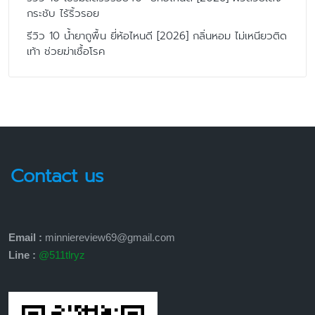
กระชับ ไร้ริ้วรอย
รีวิว 10 น้ำยาถูพื้น ยี่ห้อไหนดี [2026] กลิ่นหอม ไม่เหนียวติด
เท้า ช่วยฆ่าเชื้อโรค
Contact us
Email :
minniereview69@gmail.com
Line :
@511tlryz