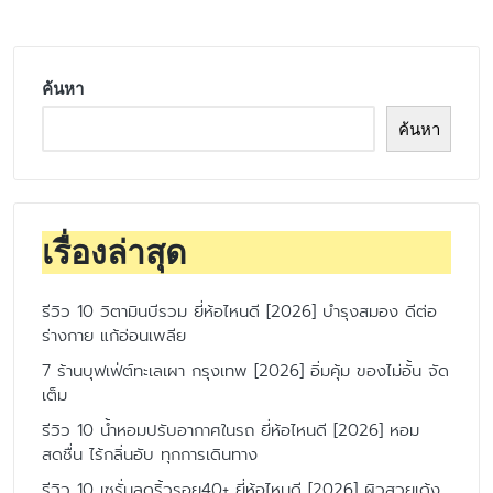
ค้นหา
ค้นหา
เรื่องล่าสุด
รีวิว 10 วิตามินบีรวม ยี่ห้อไหนดี [2026] บำรุงสมอง ดีต่อ
ร่างกาย แก้อ่อนเพลีย
7 ร้านบุฟเฟ่ต์ทะเลเผา กรุงเทพ [2026] อิ่มคุ้ม ของไม่อั้น จัด
เต็ม
รีวิว 10 น้ำหอมปรับอากาศในรถ ยี่ห้อไหนดี [2026] หอม
สดชื่น ไร้กลิ่นอับ ทุกการเดินทาง
รีวิว 10 เซรั่มลดริ้วรอย40+ ยี่ห้อไหนดี [2026] ผิวสวยเด้ง