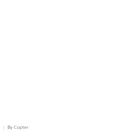
Copter
By
Posted
by