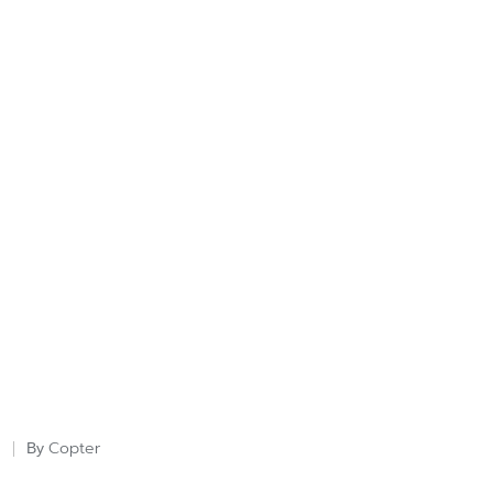
Copter
By
Posted
by