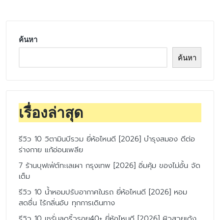
ค้นหา
ค้นหา
เรื่องล่าสุด
รีวิว 10 วิตามินบีรวม ยี่ห้อไหนดี [2026] บำรุงสมอง ดีต่อ
ร่างกาย แก้อ่อนเพลีย
7 ร้านบุฟเฟ่ต์ทะเลเผา กรุงเทพ [2026] อิ่มคุ้ม ของไม่อั้น จัด
เต็ม
รีวิว 10 น้ำหอมปรับอากาศในรถ ยี่ห้อไหนดี [2026] หอม
สดชื่น ไร้กลิ่นอับ ทุกการเดินทาง
รีวิว 10 เซรั่มลดริ้วรอย40+ ยี่ห้อไหนดี [2026] ผิวสวยเด้ง