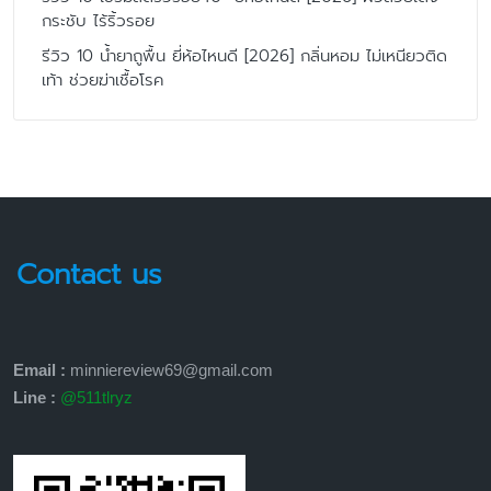
กระชับ ไร้ริ้วรอย
รีวิว 10 น้ำยาถูพื้น ยี่ห้อไหนดี [2026] กลิ่นหอม ไม่เหนียวติด
เท้า ช่วยฆ่าเชื้อโรค
Contact us
Email :
minniereview69@gmail.com
Line :
@511tlryz