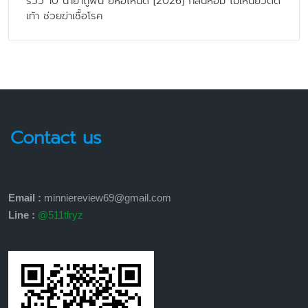
รีวิว 10 น้ำยาถูพื้น ยี่ห้อไหนดี [2026] กลิ่นหอม ไม่เหนียวติด
เท้า ช่วยฆ่าเชื้อโรค
Contact us
Email :
minniereview69@gmail.com
Line :
@511tlryz