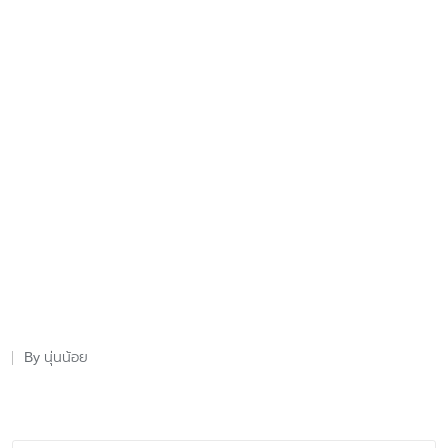
นุ่นน้อย
By
Posted
by