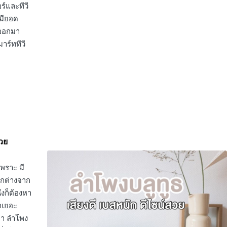
ร์และทีวี
บมียอด
วีออกมา
าร์ททีวี
สวย
พราะ มี
ตกต่างจาก
ึงก็ต้องหา
ักเยอะ
กพา ลำโพง