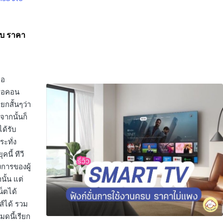
ครบ ราคา
ือ
รือคอน
ยกสั้นๆว่า
จากนั้นก็
ได้รับ
ะทั่ง
นี้ ทีวี
การของผู้
นั้น แต่
็ตได้
ส์ได้ รวม
มดนี้เรียก