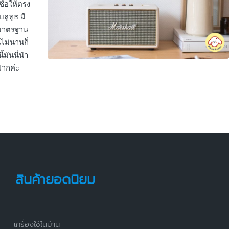
ชื่อให้ตรง
ลูทูธ มี
้มาตรฐาน
นไม่นานก็
้มันนี่นำ
ฝากค่ะ
สินค้ายอดนิยม
เครื่องใช้ในบ้าน