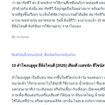
ว่า สมาร์ททีวี ค่ะ ด้วยหลักการใช้งานที่เหมือนกับรวมคอมพิวเตอ
เข้าด้วยกัน ดังนั้น สมาร์ททีวี จึงถูกพูดถึงเป็นอย่างมาก พร้อมกั
ขายที่สูงขึ้นเรื่อยๆ จะเห็นได้ชัดว่าทุกแบรนด์ได้ผลิต สมาร์ทที
มากมายหลายรุ่น หลายขนาด วันนี้ มินนี่รีวิว จะมาแนะนำ 10 สม
ยี่ห้อไหนดี ฟังก์ชั่นการใช้งานครบ ราคาไม่แพง
nickpisit
By
Posted
by
สินค้าอิเล็กทรอนิกส์
สื่อบันเทิงภายในบ้าน
Posted
in
10 ลําโพงบลูทูธ ยี่ห้อไหนดี [2026] เสียงดี เบสหนัก ดีไซน์
ลำโพงบลูทูธ เริ่มมีบทบาทมากขึ้นในชีวิตประจำวัน ของคนเรา เ
ขนาดเล็ก ไร้สาย พกพาไปได้ทุกที่ ใช้งานง่าย น้ำหนักเบา ซึ่งแ
แต่ก่อนเวลาที่เราจะฟังเพลง หรือกินเลี้ยง กับเพื่อนๆ เปิดเพลงทีน
สายเพื่อเชื่อมต่อกับเครื่องเสียงทำให้ยุ่งยาก มีขนาดใหญ่ น้ำหน
ใช้ได้แค่ที่บ้าน หรือตามคอนเสิร์ต เท่านั้น ไม่สะดวกกับการพ