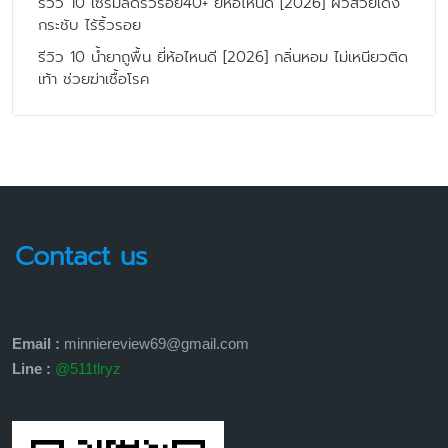
รีวิว 10 เซรั่มลดริ้วรอย40+ ยี่ห้อไหนดี [2026] ผิวสวยเด้ง
กระชับ ไร้ริ้วรอย
รีวิว 10 น้ำยาถูพื้น ยี่ห้อไหนดี [2026] กลิ่นหอม ไม่เหนียวติด
เท้า ช่วยฆ่าเชื้อโรค
Contact us
Email :
minniereview69@gmail.com
Line :
@511tlryz