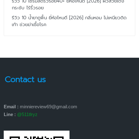
รีวิว 10 เซรั่มลดริ้วรอย40+ ยี่ห้อไหนดี [2026] ผิวสวยเด้ง
กระชับ ไร้ริ้วรอย
รีวิว 10 น้ำยาถูพื้น ยี่ห้อไหนดี [2026] กลิ่นหอม ไม่เหนียวติด
เท้า ช่วยฆ่าเชื้อโรค
Contact us
Email :
minniereview69@gmail.com
Line :
@511tlryz