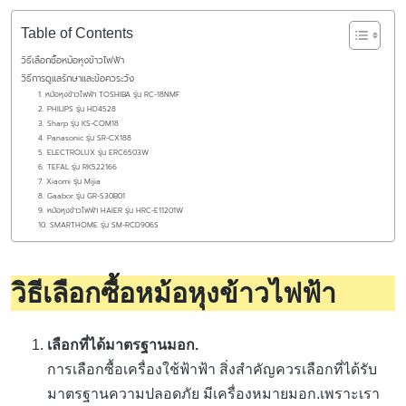
Table of Contents
วิธีเลือกซื้อหม้อหุงข้าวไฟฟ้า
วิธีการดูแลรักษาและข้อควระวัง
1. หม้อหุงข้าวไฟฟ้า TOSHIBA รุ่น RC-18NMF
2. PHILIPS รุ่น HD4528
3. Sharp รุ่น KS-COM18
4. Panasonic รุ่น SR-CX188
5. ELECTROLUX รุ่น ERC6503W
6. TEFAL รุ่น RK522166
7. Xiaomi รุ่น Mijia
8. Gaabor รุ่น GR-S30B01
9. หม้อหุงข้าวไฟฟ้า HAIER รุ่น HRC-E11201W
10. SMARTHOME รุ่น SM-RCD906S
วิธีเลือกซื้อหม้อหุงข้าวไฟฟ้า
เลือกที่ได้มาตรฐานมอก.
การเลือกซื้อเครื่องใช้ฟ้าฟ้า สิ่งสำคัญควรเลือกที่ได้รับ
มาตรฐานความปลอดภัย มีเครื่องหมายมอก.เพราะเรา