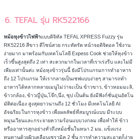
6. TEFAL รุ่น RK522166
หม้อหุงข้าวไฟฟ้า
แบบดิจิทัล TEFAL XPRESS Fuzzy รุ่น
RK52216 สีขาว ดีไซน์สวย กระทัดรัด หน้าจอดิจิตอล ใช้งาน
ง่ายมาก มาพร้อมกับเทคโนโลยี Expess Cook ช่วยให้หุงข้าว
เร็วขึ้นสูงสุดถึง 2 เท่า สะดวกมากในเวลาที่เราเร่งรีบ และไม่มี
เพียงเท่านั้นค่ะ หม้อหุงข้าวรุ่นนี้ ยังมีโปรแกรมการทำอาหาร
ถึง 12 โปรแกรม ให้เรากลายเป็นเชฟแบบง่ายๆ สามารถทำ
อาหารได้หลากหลายเมนูไม่ว่าจะเป็น ข้าวขาว, ข้าวหอมมะลิ,
ข้าวกล้อง, ข้าวญี่ปุ่น,โจ๊ก,นึ่ง, ซุป เป็นต้น ยังมีฟังก์ชั่นอุ่นอัตโน
มัติต่อเนื่อง สูงสุดยาวนานถึง 12 ชั่วโมง มีเทคโนโลยี AI
อัจฉริยะในการหุงข้าว เพื่อผลลัพธ์ที่สมบูรณ์แบบ มีระบบ
หมุนเวียนและกระจายความร้อนแบบวงกลม เพื่อทำให้ ข้าว
หรืออาหารสุกอย่างทั่วถึงหม้อชั้นในหนา 2 มม. แข็งแรง
ทนทานด้วยผิวเคลือบเซรามิค 2 ชั้น การทำความสะอาดก็ง่าย