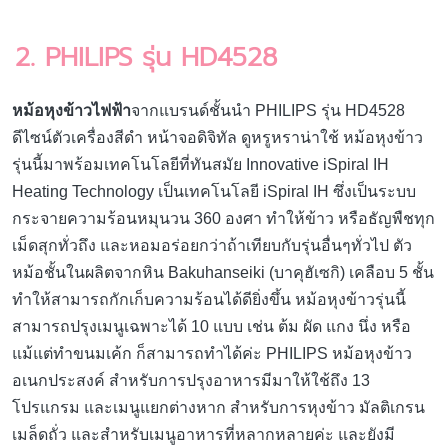
2. PHILIPS รุ่น HD4528
หม้อหุงข้าวไฟฟ้า
จากแบรนด์ชั้นนำ PHILIPS รุ่น HD4528
ดีไซน์ตัวเครื่องสีดำ หน้าจอดิจิทัล ดูหรูหราน่าใช้ หม้อหุงข้าว
รุ่นนี้มาพร้อมเทคโนโลยีที่ทันสมัย Innovative iSpiral IH
Heating Technology เป็นเทคโนโลยี iSpiral IH ซึ่งเป็นระบบ
กระจายความร้อนหมุนวน 360 องศา ทำให้ข้าว หรือธัญพืชทุก
เม็ดสุกทั่วถึง และหอมอร่อยกว่าถ้าเทียบกับรุ่นอื่นๆทั่วไป ตัว
หม้อชั้นในผลิตจากหิน Bakuhanseiki (บาคุฮัเซกิ) เคลือบ 5 ชั้น
ทำให้สามารถกักเก็บความร้อนได้ดียิ่งขึ้น หม้อหุงข้าวรุ่นนี้
สามารถปรุงเมนูเฉพาะได้ 10 แบบ เช่น ต้ม ผัด แกง นึ่ง หรือ
แม้แต่ทำขนมเค้ก ก็สามารถทำได้ค่ะ PHILIPS หม้อหุงข้าว
อเนกประสงค์ สำหรับการปรุงอาหารมีมาให้ใช้ถึง 13
โปรแกรม และเมนูแยกต่างหาก สำหรับการหุงข้าว มัลติเกรน
เมล็ดถั่ว และสำหรับเมนูอาหารที่หลากหลายค่ะ และยังมี