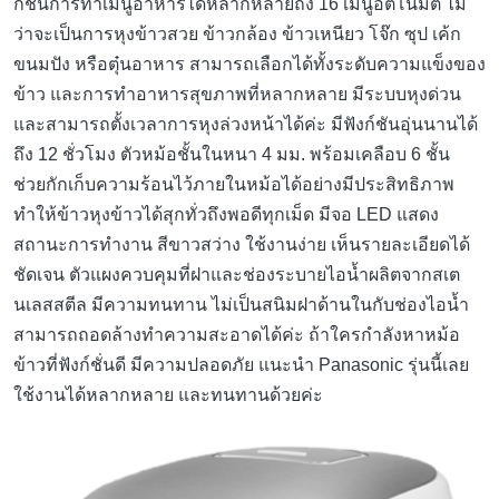
ก์ชั่นการทำเมนูอาหารได้หลากหลายถึง 16 เมนูอัตโนมัติ ไม่
ว่าจะเป็นการหุงข้าวสวย ข้าวกล้อง ข้าวเหนียว โจ๊ก ซุป เค้ก
ขนมปัง หรือตุ๋นอาหาร สามารถเลือกได้ทั้งระดับความแข็งของ
ข้าว และการทำอาหารสุขภาพที่หลากหลาย มีระบบหุงด่วน
และสามารถตั้งเวลาการหุงล่วงหน้าได้ค่ะ มีฟังก์ชันอุ่นนานได้
ถึง 12 ชั่วโมง ตัวหม้อชั้นในหนา 4 มม. พร้อมเคลือบ 6 ชั้น
ช่วยกักเก็บความร้อนไว้ภายในหม้อได้อย่างมีประสิทธิภาพ
ทำให้ข้าวหุงข้าวได้สุกทั่วถึงพอดีทุกเม็ด มีจอ LED แสดง
สถานะการทำงาน สีขาวสว่าง ใช้งานง่าย เห็นรายละเอียดได้
ชัดเจน ตัวแผงควบคุมที่ฝาและช่องระบายไอน้ำผลิตจากสเต
นเลสสตีล มีความทนทาน ไม่เป็นสนิมฝาด้านในกับช่องไอน้ำ
สามารถถอดล้างทำความสะอาดได้ค่ะ ถ้าใครกำลังหาหม้อ
ข้าวที่ฟังก์ชั่นดี มีความปลอดภัย แนะนำ Panasonic รุ่นนี้เลย
ใช้งานได้หลากหลาย และทนทานด้วยค่ะ