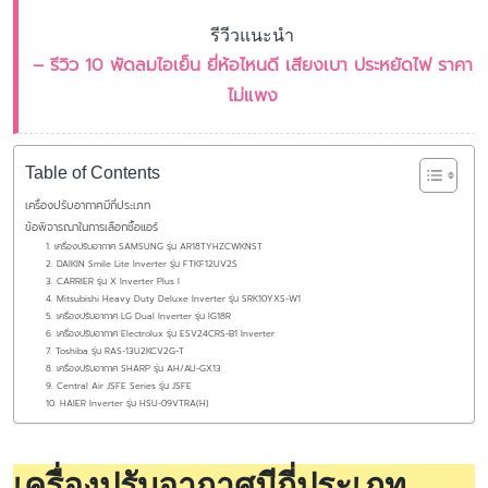
รีวีวแนะนำ
– รีวิว 10 พัดลมไอเย็น ยี่ห้อไหนดี เสียงเบา ประหยัดไฟ ราคา
ไม่แพง
Table of Contents
เครื่องปรับอากาศมีกี่ประเภท
ข้อพิจารณาในการเลือกซื้อแอร์
1. เครื่องปรับอากาศ SAMSUNG รุ่น AR18TYHZCWKNST
2. DAIKIN Smile Lite Inverter รุ่น FTKF12UV2S
3. CARRIER รุ่น X Inverter Plus I
4. Mitsubishi Heavy Duty Deluxe Inverter รุ่น SRK10YXS-W1
5. เครื่องปรับอากาศ LG Dual Inverter รุ่น IG18R
6. เครื่องปรับอากาศ Electrolux รุ่น ESV24CRS-B1 Inverter
7. Toshiba รุ่น RAS-13U2KCV2G-T
8. เครื่องปรับอากาศ SHARP รุ่น AH/AU-GX13
9. Central Air JSFE Series รุ่น JSFE
10. HAIER Inverter รุ่น HSU-09VTRA(H)
เครื่องปรับอากาศมีกี่ประเภท