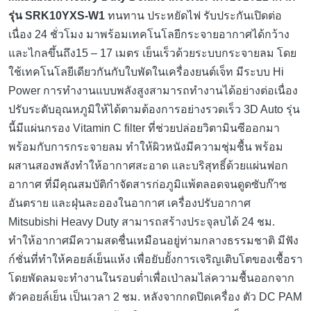
รุ่น SRK10YXS-W1
ทนทาน ประหยัดไฟ รับประกันเปิดต่อ
เนื่อง 24 ชั่วโมง มาพร้อมเทคโนโลยีกระจายอากาศได้กว้าง
และไกลขึ้นถึง15 – 17 เมตร เย็นเร็วด้วยระบบกระจายลม โดย
ใช้เทคโนโลยีเดียวกันกับใบพัดในเครื่องยนต์เจ็ท มีระบบ Hi
Power การทำงานแบบพลังสูงสามารถทำงานได้อย่างต่อเนื่อง
ปรับระดับอุณหภูมิให้ได้ตามต้องการอย่างรวดเร็ว 3D Auto รุ่น
นี้มีแผ่นกรอง Vitamin C filter ที่ช่วยปล่อยวิตามินซีออกมา
พร้อมกับการกระจายลม ทำให้ผิวหนังมีความชุ่มชื้น พร้อม
ผสานสองพลังทำให้อากาศสะอาด และบริสุทธิ์ด้วยแผ่นฟอก
อากาศ ที่มีคุณสมบัติกำจัดสารก่อภูมิแพ้ตลอดจนดูดซับก๊าซ
อันตราย และฝุ่นละอองในอากาศ เครื่องปรับอากาศ
Mitsubishi Heavy Duty สามารถสร้างประจุลบได้ 24 ชม.
ทำให้อากาศมีความสดชื่นเหมือนอยู่ท่ามกลางธรรมชาติ มีฟัง
ก์ชั่นที่ทำให้คอยล์เย็นแห้ง เพื่อยับยั้งการเจริญเติบโตของเชื้อรา
โดยพัดลมจะทำงานในรอบต่ำเพื่อเป่าลมไล่ความชื้นออกจาก
ตัวคอยล์เย็น เป็นเวลา 2 ชม. หลังจากกดปิดเครื่อง ตัว DC PAM