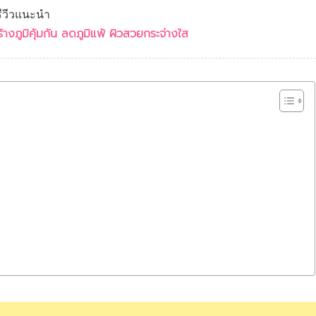
รีวีวแนะนำ
สร้างภูมิคุ้มกัน ลดภูมิแพ้ ผิวสวยกระจ่างใส