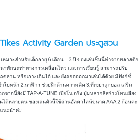
 Tikes Activity Garden ประตูสวน
en เหมาะสำหรับเด็กอายุ 6 เดือน – 3 ปี ของเล่นชิ้นนี้ทำจากพลาสติก
นาทักษะท่าทางการเคลื่อนไหว และการเรียนรู้ สามารถปรับ
ลาน หรือเกาะเดินได้ และยังถอดออกมาเล่นได้ด้วย มีฟังก์ชั่
ใบหน้า 2.นาฬิกา ช่วยฝึกด้านความคิด 3.ที่เขย่าลูกบอล เสริม
นอกจากนี้ยังมี TAP-A-TUNE เปียโน กริ่ง ปุ่มหลากสีสร้างโทนเสียง
่นได้หลายคน ของเล่นตัวนี้ใช้ถ่านอัลคาไลน์ขนาด AAA 2 ก้อนค่ะ
นี่แนะนำค่ะ