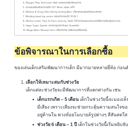
4. Playgro Play And Learn Ball บอลเขย่าเสริมพัฒนาการ
5. ของเล่นเสริมพัฒนาการเด็ก DIY Block table เลโก้
6. Melissa & Doug Take-Along Sorting Barn บล็อกหยอดรุ่นฟาร์มแบบพกพา
7. Winding bead toy series กล่องกิจกรรมไม้ 10 IN 1
8. Winfun Letter Train & Piano Activity Table โต๊ะกิจกรรมเอนกประสงค์เพื่อการเรียนรู้ครบวงจร
9. Hape Super Spirals ปราสาทลูกแก้วกับชุด Quadrilla
10. Mega Bloks Musical Farm บล็อคตัวต่อ มีเสียงดนตรีในฟาร์ม
ข้อพิจารณาในการเลือกซื้อ
ของเล่นเด็กเสริมพัฒนาการเด็ก มีมากมายหลายยี่ห้อ ก่อนตั
เลือกให้เหมาะสมกับช่วงวัย
เด็กแต่ละช่วงวัยจะมีพัฒนาการที่แตกต่างกัน เช่น
เด็กแรกเกิด – 5 เดือน
เด็กในช่วงวัยนี้จะมองเห็
มีเสียง เพราะเสียงจะช่วยกระตุ้นความสนใจของเด
อยู่ด้านใน พวงห้อยโมบายล์รูปต่างๆ สีสันสดใส 
ช่วงวัย 6 เดือน – 1 ปี
เด็กในช่วงวัยนี้เริ่มหยิบจ