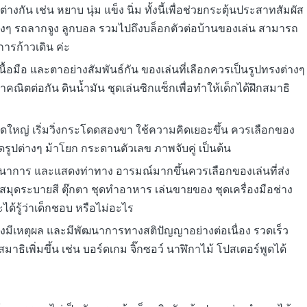
กัน เช่น หยาบ นุ่ม แข็ง นิ่ม ทั้งนี้เพื่อช่วยกระตุ้นประสาทสัมผัส
ปต่างๆ รถลากจูง ลูกบอล รวมไปถึงบล็อกตัวต่อบ้านของเล่น สามารถ
การก้าวเดิน ค่ะ
นื้อมือ และตาอย่างสัมพันธ์กัน ของเล่นที่เลือกควรเป็นรูปทรงต่างๆ
าคณิตต่อกัน ดินน้ำมัน ชุดเล่นซิกแซ็กเพื่อทำให้เด็กได้ฝึกสมาธิ
อมัดใหญ่ เริ่มวิ่งกระโดดสองขา ใช้ความคิดเยอะขึ้น ควรเลือกของ
ชุดรูปต่างๆ ม้าโยก กระดานตัวเลข ภาพจับคู่ เป็นต้น
จินตนาการ และแสดงท่าทาง อารมณ์มากขึ้นควรเลือกของเล่นที่ส่ง
มุดระบายสี ตุ๊กตา ชุดทำอาหาร เล่นขายของ ชุดเครื่องมือช่าง
ะได้รู้ว่าเด็กชอบ หรือไม่อะไร
ย่างมีเหตุผล และมีพัฒนาการทางสติปัญญาอย่างต่อเนื่อง รวดเร็ว
สมาธิเพิ่มขึ้น เช่น บอร์ดเกม จิ๊กซอว์ นาฬิกาไม้ โปสเตอร์พูดได้