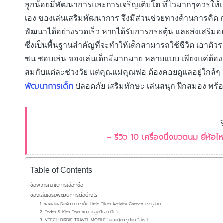
ลูกน้อยมีพัฒนาการและการเจริญเติบโต ที่ไวมากๆควรให้เค้
เอง ของเล่นเสริมพัฒนาการ จึงมีส่วนช่วยทางด้านการคิด ก
พัฒนาได้อย่างรวดเร็ว หากได้รับการกระตุ้น และส่งเสริมอย่า
ซึ่งเป็นพื้นฐานสำคัญที่จะทำให้เด็กสามารถใช้ชีวิต เอาตัว
ซน ชอบเล่น ของเล่นเด็กมีมากมาย หลายแบบ เพียงแค่ต้องเลื
สมกับแต่ละช่วงวัย แต่คุณแม่คุณพ่อ ต้องคอยดูแลอยู่ใกล้
พัฒนาการเด็ก
ปลอดภัย เสริมทักษะ เล่นสนุก ฝึกสมอง พร
– รีวิว 10 เครื่องนึ่งขวดนม ยี่ห้
Table of Contents
ข้อพิจารณาในการเลือกซื้อ
ของเล่นเสริมพัฒนาการดีอย่างไร
1. ของเล่นเสริมพัฒนาการเด็ก Little Tikes Activity Garden ประตูสวน
2. Todds & Kids Toys ขดลวดลูกปัดลายสัตว์
3. VTECH BIRDIE TRAVEL MOBILE โมบายตุ๊กตารูปนก 3 in 1