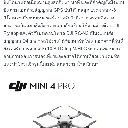
บินได้นานต่อเนื่องนานสูงสุดถึง 34 นาที และทีั่สำคัญยังมีระบบ
บินภายนอกด้วยสัญญาณ GPS บินได้ไกลสุด ประมาณ 4-6
กิโลเมตร มีระบบเซนเซอร์ตรวจจับสิ่งกีดขวางรอบทิศทาง
สามารถบินหลบสิ่งกีดขวางแบบอัจฉริยะ ใช้งานง่ายด้วย DJI
Fly app และตัวรีโมทคอนโทรล DJI RC-N2 เป็นระบบส่ง
สัญญาณ O4 สามารถใช้งานได้กับสมาร์ทโฟน นอกจากนี้รุ่นนี้
ยังรองรับการถ่ายแบบ 10 Bit D-log-M/HLG หากคุณชอบการ
ถ่ายภาพชอบการท่องเที่ยวและอยากได้ภาพที่สวยงามคมชัด
แนะนำโดรนจิ๋วรุ่นนี้เลยค่ะ พกพาง่าย น้ำหนักเบา