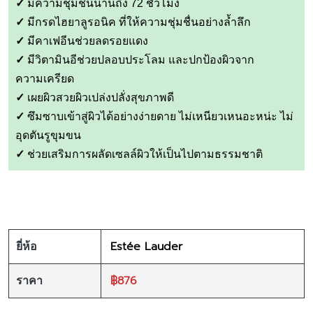
✓
มีความชุ่มชื้นนานถึง 72 ชั่วโมง
✓
มีกรดไฮยาลูรอนิค ที่ให้ความชุ่มชื่นอย่างล้ำลึก
✓
มีคาเฟอีนช่วยลดรอยแดง
✓
มีวิตามินอีช่วยปลอบประโลม และปกป้องผิวจาก
ความเครียด
✓
เผยผิวสวยผิวเปล่งปลั่งสุขภาพดี
✓
ซึมซาบเข้าสู่ผิวได้อย่างง่ายดาย ไม่เหนียวเหนอะหน่ะ ไม่
อุดตันรูขุมขน
✓
ช่วยเสริมการผลัดเซลล์ผิวให้เป็นไปตามธรรมชาติ
Estée Lauder
ยี่ห้อ
฿876
ราคา