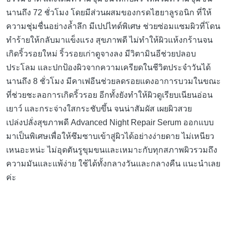
นานถึง 72 ชั่วโมง โดยมีส่วนผสมของกรดไฮยาลูรอนิก ที่ให้
ความชุ่มชื่นอย่างล้ำลึก มีเปปไทด์พิเศษ ช่วยซ่อมแซมผิวที่โดน
ทำร้ายให้กลับมาแข็งแรง สุขภาพดี ไม่ทำให้ผิวแห้งกร้านจน
เกิดริ้วรอยใหม่ ริ้วรอยเก่าดูจางลง มีวิตามินอีช่วยปลอบ
ประโลม และปกป้องผิวจากความเครียดในชีวิตประจำวันได้
นานถึง 8 ชั่วโมง มีคาเฟอีนช่วยลดรอยแดงอาการบวมในขณะ
ที่ช่วยชะลอการเกิดริ้วรอย อีกทั้งยังทำให้ผิวดูเรียบเนียนอ่อน
เยาว์ และกระจ่างใสกระชับขึ้น จนน่าสัมผัส เผยผิวสวย
เปล่งปลั่งสุขภาพดี Advanced Night Repair Serum ออกแบบ
มาเป็นพิเศษเพื่อให้ซึมซาบเข้าสู่ผิวได้อย่างง่ายดาย ไม่เหนียว
เหนอะหน่ะ ไม่อุดตันรูขุมขนและเหมาะกับทุกสภาพผิวรวมถึง
ความมันและแพ้ง่าย ใช้ได้ทั้งกลางวันและกลางคืน แนะนำเลย
ค่ะ