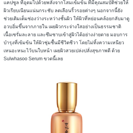
แคปซูล ที่อุดมไปด้วยพลังจากโสมเข้มข้น ที่มีคุณสมบัติช่วยให้
ผิวเรียบเนียนแน่นกระชับ ลดเลือนริ้วรอยต่างๆ นอกจากนี้ยัง
ช่วยเติมเต็มช่องว่างระหว่างชั้นผิว ให้ผิวที่หย่อนคล้อยกลับมาดู
อวบอิ่มขึ้นจากภายใน เผยผิวกระจ่างใสอย่างเป็นธรรมชาติ
เนื้อเซรั่มละลาย และซึมซาบเข้าสู่ผิวได้อย่างง่ายดาย มอบการ
บำรุงที่เข้มข้น ให้ผิวชุ่มชื้นมีชีวิตชีวา โดยไม่ทิ้งความเหนียว
เหนอะหนะไว้บนใบหน้า เผยผิวสวยเปล่งปลั่งสุขภาพดี ด้วย
Sulwhasoo Serum ขวดนี้เลย