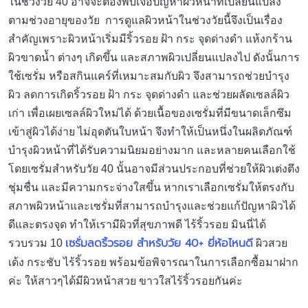
ในช่วงวัย 40 อาจจะต้องพบเจอปัญหาผิวหน้าที่เปลี่ยนแปลง
ตามช่วงอายุของวัย การดูแลผิวหน้าในช่วงวัยนี้จึงเป็นเรื่อง
สำคัญเพราะผิวหน้าเริ่มมีริ้วรอย ฝ้า กระ จุดด่างดำ แห้งกร้าน
ผิวขาดน้ำ ต่างๆ เกิดขึ้น และสภาพผิวเปลี่ยนแปลงไป ดังนั้นการ
ใช้เซรั่ม หรือสกินแคร์ที่เหมาะสมกับผิว จึงสามารถช่วยบำรุง
ผิว ลดการเกิดริ้วรอย ฝ้า กระ จุดด่างดำ และช่วยผลัดเซลล์ผิว
เก่า เพื่อเผยเซลล์ผิวใหม่ได้ ด้วยเนื้อของเซรั่มที่มีขนาดเล็กซึม
เข้าสู่ผิวได้ง่าย ไม่อุดตันใบหน้า จึงทำให้เป็นหนึ่งในผลิตภัณฑ์
บำรุงผิวหน้าที่ได้รับความนิยมอย่างมาก และหลายคนเลือกใช้
โดยเซรั่มสำหรับวัย 40 นั้นอาจมีส่วนประกอบที่ช่วยให้ผิวเต่งตึง
ชุ่มชื่น และมีความกระจ่างใสขึ้น หากเราเลือกเซรั่มให้ตรงกับ
สภาพผิวหน้าและเซรั่มที่สามารถบำรุงและช่วยแก้ปัญหาผิวได้
ดีและตรงจุด ทำให้เรามีผิวที่สุขภาพดี ไร้ริ้วรอย มินนี่ได้
เซรั่มลดริ้วรอย สำหรับวัย 40+ ยี่ห้อไหนดี
รวบรวม 10
ผิวสวย
เด้ง กระชับ ไร้ริ้วรอย พร้อมข้อพิจารณาในการเลือกซื้อมาฝาก
ค่ะ ให้สาวๆได้มีผิวหน้าสวย ขาวใสไร้ริ้วรอยกันค่ะ