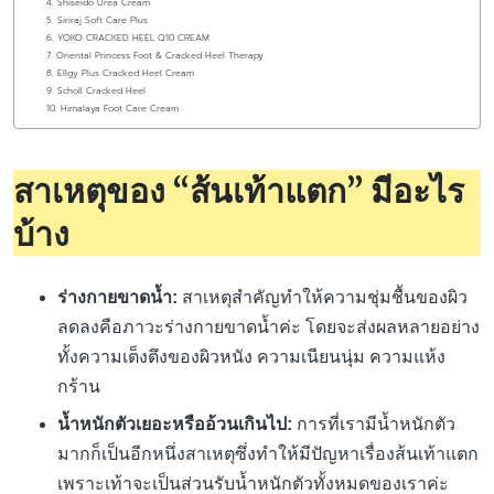
4. Shiseido Urea Cream
5. Siriraj Soft Care Plus
6. YOKO CRACKED HEEL Q10 CREAM
7. Oriental Princess Foot & Cracked Heel Therapy
8. Ellgy Plus Cracked Heel Cream
9. Scholl Cracked Heel
10. Himalaya Foot Care Cream
สาเหตุของ “ส้นเท้าแตก” มีอะไร
บ้าง
ร่างกายขาดน้ำ:
สาเหตุสำคัญทำให้ความชุ่มชื้นของผิว
ลดลงคือภาวะร่างกายขาดน้ำค่ะ โดยจะส่งผลหลายอย่าง
ทั้งความเต็งตึงของผิวหนัง ความเนียนนุ่ม ความแห้ง
กร้าน
น้ำหนักตัวเยอะหรืออ้วนเกินไป:
การที่เรามีน้ำหนักตัว
มากก็เป็นอีกหนึ่งสาเหตุซึ่งทำให้มีปัญหาเรื่องส้นเท้าแตก
เพราะเท้าจะเป็นส่วนรับน้ำหนักตัวทั้งหมดของเราค่ะ