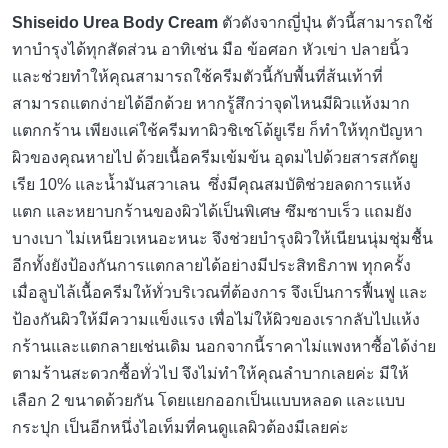
Shiseido Urea Body Cream
ตัวดังจากญี่ปุ่น ตัวนี้สามารถใช้
ทาบำรุงได้ทุกสัดส่วน อาทิเช่น มือ ข้อศอก หัวเข่า ปลายนิ้ว
และช่วยทำให้คุณสามารถใช้ครีมตัวนี้กับพื้นที่ส้นเท้าที่
สามารถแตกง่ายได้อีกด้วย หากรู้สึกว่าจุดไหนมีผิวแห้งมาก
แตกกร้าน เพียงแค่ใช้ครีมทาผิวชิเชโด้ยูเรีย ก็ทำให้ทุกปัญหา
ผิวของคุณหายไป ด้วยเนื้อครีมเข้มข้น อุดมไปด้วยสารสกัดยู
เรีย 10% และน้ำมันสวาเลน ซึ่งมีคุณสมบัติช่วยลดการแห้ง
แตก และหยาบกร้านของผิวได้เป็นพิเศษ ซึมซาบเร็ว แถมยัง
บางเบา ไม่เหนียวเหนอะหนะ จึงช่วยบำรุงผิวให้เนียนนุ่มชุ่มชื้น
อีกทั้งยังป้องกันการแตกลายได้อย่างมีประสิทธิภาพ ทุกครั้ง
เมื่อลูบไล้เนื้อครีมให้ทั่วบริเวณที่ต้องการ จึงเป็นการฟื้นฟู และ
ป้องกันผิวให้มีความแข็งแรง เพื่อไม่ให้ผิวของเรากลับไปแห้ง
กร้านและแตกลายเช่นเดิม นอกจากนี้ราคาไม่แพงหาซื้อได้ง่าย
ตามร้านสะดวกซื้อทั่วไป จึงไม่ทำให้คุณลำบากเลยค่ะ มีให้
เลือก 2 ขนาดด้วยกัน โดยแยกออกเป็นแบบหลอด และแบบ
กระปุก เป็นอีกหนึ่งไอเท็มที่คนดูแลผิวต้องมีเลยค่ะ