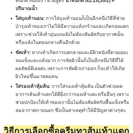
หนักตัวของเรา ด้วยสูตร
น้ำหนักตัวx2.2x(30/2) =
ปริมาณน้ำ
ใส่ถุงเท้านอน:
การใส่ถุงเท้านอนก็เป็นอีกหนึ่งวิธีที่ช่วย
บำรุงเท้าของเราไม่ให้มีความแห้งกร้านและเกิดรอยแตก
เพราะช่วยให้เท้าอุ่นแถมยังไม่ต้องสัมผัสกับอากาศเย็น
หรือแห้งในตอนกลางคืนอีกด้วย
ขัดเท้า:
หากเท้าเกิดการแตกลายและมีผิวหนังที่ตายเยอะ
จนแข็งและแห้งมาก การขัดผิวนั้นก็เป็นอีกหนึ่งวิธีที่ได้
ผลลัพธ์ดีเลยค่ะ เพราะการขัดผิวเก่าออก ก็จะทำให้เกิด
ผิวใหม่ขึ้นมาทดแทน
ใส่รองเท้าหุ้มส้น:
การใส่รองเท้าหุ้มส้น เป็นตัวช่วยลด
อาการส้นเท้าแตกได้ดียิ่งกว่ารองเท้าแตะหรืออื่นๆ เพราะ
ช่วยปกป้องให้เท้าของเรานั้นไม่ต้องสัมผัสกับพื้นแข็งหรือ
ลมอากาศภายนอก ซึ่งเป็นสาเหตุทำให้มีปัญหาต่างๆค่ะ
วิธีการเลือกซื้อครีมทาส้นเท้าแตก