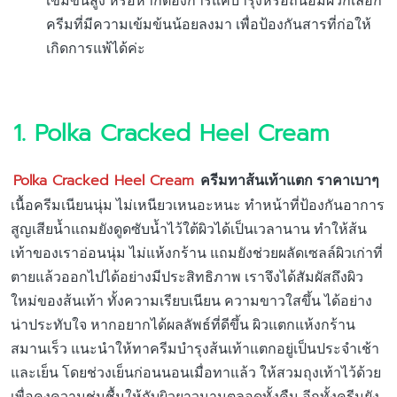
เข้มข้นสูง หรือหากต้องการแค่บำรุงหรือถนอมผิวก็เลือก
ครีมที่มีความเข้มข้นน้อยลงมา เพื่อป้องกันสารที่ก่อให้
เกิดการแพ้ได้ค่ะ
1. Polka Cracked Heel Cream
Polka Cracked Heel Cream
ครีมทาส้นเท้าแตก ราคาเบาๆ
เนื้อครีมเนียนนุ่ม ไม่เหนียวเหนอะหนะ ทำหน้าที่ป้องกันอาการ
สูญเสียน้ำแถมยังดูดซับน้ำไว้ใต้ผิวได้เป็นเวลานาน ทำให้ส้น
เท้าของเราอ่อนนุ่ม ไม่แห้งกร้าน แถมยังช่วยผลัดเซลล์ผิวเก่าที่
ตายแล้วออกไปได้อย่างมีประสิทธิภาพ เราจึงได้สัมผัสถึงผิว
ใหม่ของส้นเท้า ทั้งความเรียบเนียน ความขาวใสขึ้น ได้อย่าง
น่าประทับใจ หากอยากได้ผลลัพธ์ที่ดีขึ้น ผิวแตกแห้งกร้าน
สมานเร็ว แนะนำให้ทาครีมบำรุงส้นเท้าแตกอยู่เป็นประจำเช้า
และเย็น โดยช่วงเย็นก่อนนอนเมื่อทาแล้ว ให้สวมถุงเท้าไว้ด้วย
เพื่อคงความชุ่มชื้นให้กับผิวยาวนานตลอดทั้งคืน อีกทั้งครีมยัง