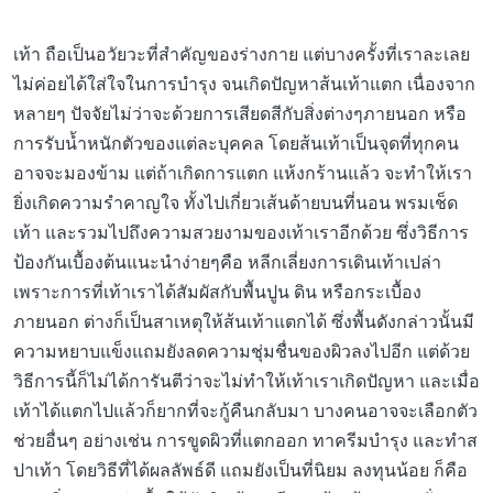
เท้า ถือเป็นอวัยวะที่สำคัญของร่างกาย แต่บางครั้งที่เราละเลย
ไม่ค่อยได้ใส่ใจในการบำรุง จนเกิดปัญหาส้นเท้าแตก เนื่องจาก
หลายๆ ปัจจัยไม่ว่าจะด้วยการเสียดสีกับสิ่งต่างๆภายนอก หรือ
การรับน้ำหนักตัวของแต่ละบุคคล โดยส้นเท้าเป็นจุดที่ทุกคน
อาจจะมองข้าม แต่ถ้าเกิดการแตก แห้งกร้านแล้ว จะทำให้เรา
ยิ่งเกิดความรำคาญใจ ทั้งไปเกี่ยวเส้นด้ายบนที่นอน พรมเช็ด
เท้า และรวมไปถึงความสวยงามของเท้าเราอีกด้วย ซึ่งวิธีการ
ป้องกันเบื้องต้นแนะนำง่ายๆคือ หลีกเลี่ยงการเดินเท้าเปล่า
เพราะการที่เท้าเราได้สัมผัสกับพื้นปูน ดิน หรือกระเบื้อง
ภายนอก ต่างก็เป็นสาเหตุให้ส้นเท้าแตกได้ ซึ่งพื้นดังกล่าวนั้นมี
ความหยาบแข็งแถมยังลดความชุ่มชื่นของผิวลงไปอีก แต่ด้วย
วิธีการนี้ก็ไม่ได้การันตีว่าจะไม่ทำให้เท้าเราเกิดปัญหา และเมื่อ
เท้าได้แตกไปแล้วก็ยากที่จะกู้คืนกลับมา บางคนอาจจะเลือกตัว
ช่วยอื่นๆ อย่างเช่น การขูดผิวที่แตกออก ทาครีมบำรุง และทำส
ปาเท้า โดยวิธีที่ได้ผลลัพธ์ดี แถมยังเป็นที่นิยม ลงทุนน้อย ก็คือ