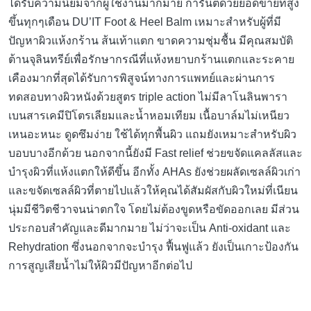
ได้รับความนิยมจากผู้ใช้งานมากมาย การันตีด้วยยอดขายที่สูง
ขึ้นทุกๆเดือน DU’IT Foot & Heel Balm เหมาะสำหรับผู้ที่มี
ปัญหาผิวแห้งกร้าน ส้นเท้าแตก ขาดความชุ่มชื้น มีคุณสมบัติ
ต้านจุลินทรีย์เพื่อรักษากรณีที่แห้งหยาบกร้านแตกและระคาย
เคืองมากที่สุดได้รับการพิสูจน์ทางการแพทย์และผ่านการ
ทดสอบทางผิวหนังด้วยสูตร triple action ไม่มีลาโนลินพารา
เบนสารเคมีปิโตรเลียมและน้ำหอมเทียม เนื้อบาล์มไม่เหนียว
เหนอะหนะ ดูดซึมง่าย ใช้ได้ทุกพื้นผิว แถมยังเหมาะสำหรับผิว
บอบบางอีกด้วย นอกจากนี้ยังมี Fast relief ช่วยขจัดแคลลัสและ
บำรุงผิวที่แห้งแตกให้ดีขึ้น อีกทั้ง AHAs ยังช่วยผลัดเซลล์ผิวเก่า
และขจัดเซลล์ผิวที่ตายไปแล้วให้คุณได้สัมผัสกับผิวใหม่ที่เนียน
นุ่มมีชีวิตชีวาจนน่าตกใจ โดยไม่ต้องขูดหรือขัดออกเลย มีส่วน
ประกอบสำคัญและดีมากมาย ไม่ว่าจะเป็น Anti-oxidant และ
Rehydration ซึ่งนอกจากจะบำรุง ฟื้นฟูแล้ว ยังเป็นเกาะป้องกัน
การสูญเสียน้ำไม่ให้ผิวมีปัญหาอีกต่อไป