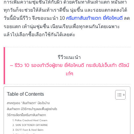
การเพิ่มความชุ่มชื้นให้กับผิว ด้วยครีมทาส้นเท้าแตก หมั่นทา
ทุกวันก็จะช่วยให้ส้นเท้าเราดีขึ้น นุ่มขึ้น และรอยแตกลดลงได้
ครีมทาส้นเท้าแตก ยี่ห้อไหนดี
วันนี้มินนี่รีวิว จึงขอแนะนำ 10
ลด
รอยแตก เท้านุ่มชุ่มชื่น เนียนเรียบเพื่อทุกคนกันโดยเฉพาะ
แล้วไปเลือกซื้อเลือกใช้กันได้เลยค่ะ
รีวีวแนะนำ
– รีวิว 10 รองเท้าวิ่งผู้ชาย ยี่ห้อไหนดี กระชับไม่เจ็บเท้า ดีไซน์
เก๋ๆ
Table of Contents
สาเหตุของ “ส้นเท้าแตก” มีอะไรบ้าง
ส้นเท้าแตก มีวิธีการบำรุงและฟื้นฟูอย่างไร
วิธีการเลือกซื้อครีมทาส้นเท้าแตก
1. Polka Cracked Heel Cream
2. SKIN SOFTENER GIFFARINE
3. DU’IT Foot & Heel Balm