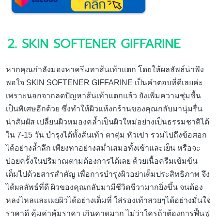
2. SKIN SOFTENER GIFFARINE
หากคุณกำลังมองหาครีมทาส้นเท้าแตก โดยให้ผลลัพธ์น่าพึง
พอใจ SKIN SOFTENER GIFFARINE เป็นคำตอบที่ดีเลยค่ะ
เพราะนอกจากลดปัญหาส้นเท้าแตกแล้ว ยังเพิ่มความชุ่มชื้น
เป็นพิเศษอีกด้วย ซึ่งทำให้ผิวแห้งกร้านของคุณกลับมานุ่มรื่น
น่าสัมผัส เปลี่ยนผิวหมองคล้ำเป็นผิวใหม่อย่างเป็นธรรมชาติได้
ใน 7-15 วัน บำรุงได้ทั้งส้นเท้า ตาตุ่ม หัวเข่า รวมไปถึงข้อศอก
ได้อย่างล้ำลึก เพียงทาอย่างสม่ำเสมอทั้งเช้าและเย็น หรือจะ
บ่อยครั้งในปริมาณตามต้องการได้เลย ด้วยเนื้อครีมเข้มข้น
เต็มไปด้วยสารสำคัญ เพื่อการบำรุงผิวอย่าเต็มประสิทธิภาพ จึง
ได้ผลลัพธ์ที่ดี ผิวของคุณกลับมามีชีวิตชีวามากยิ่งขึ้น จนต้อง
หลงไหลและเผยผิวได้อย่างเต็มที่ ใส่รองเท้าสวยๆได้อย่างมั่นใจ
ราคาดี คุ้มค่าคุ้มราคา เกินคาดมาก ไม่ว่าใครถ้าต้องการฟื้นฟู