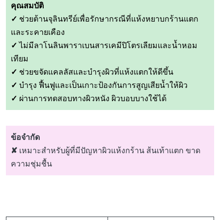
คุณสมบัติ
✓
ช่วยต้านจุลินทรีย์เพื่อรักษากรณีที่แห้งหยาบกร้านแตก
และระคายเคือง
✓
ไม่มีลาโนลินพาราเบนสารเคมีปิโตรเลียมและน้ำหอม
เทียม
✓
ช่วยขจัดแคลลัสและบำรุงผิวที่แห้งแตกให้ดีขึ้น
✓
บำรุง ฟื้นฟูและเป็นเกาะป้องกันการสูญเสียน้ำให้ผิว
✓
ผ่านการทดสอบทางผิวหนัง ผิวบอบบางใช้ได้
ข้อ
จำกัด
✘
เหมาะสำหรับผู้ที่มีปัญหาผิวแห้งกร้าน ส้นเท้าแตก ขาด
ความชุ่มชื้น