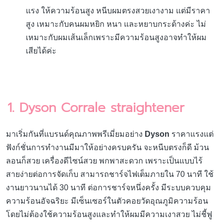
แรง ให้ความร้อนสูง หนีบผมตรงสวยเงางาม แต่มีราคา
สูง เหมาะกับคนผมหยิก หนา และหยาบกระด้างค่ะ ไม่
เหมาะกับผมเส้นเล็กเพราะมีความร้อนสูงอาจทำให้ผม
เสียได้ค่ะ
1. Dyson Corrale straightener
มาเริ่มกันที่แบรนด์คุณภาพพรีเมี่ยมอย่าง
Dyson
ราคาแรงแต่
ฟังก์ชั่นการทำงานมีมาให้อย่างครบครัน จะหนีบตรงก็ดี ม้วน
ลอนก็สวย เครื่องดีไซน์สวย พกพาสะดวก เพราะเป็นแบบไร้
สายง่ายต่อการจัดเก็บ สามารถชาร์จไฟเต็มภายใน 70 นาที ใช้
งานยาวนานได้ 30 นาที ต่อการชาร์จหนึ่งครั้ง มีระบบควบคุม
ความร้อนอัจฉริยะ มีเซ็นเซอร์ในตัวคอยวัดอุณภูมิความร้อน
โดยไม่ต้องใช้ความร้อนสูงและทำให้ผมมีความเงาสวย ไม่ชี้ฟู