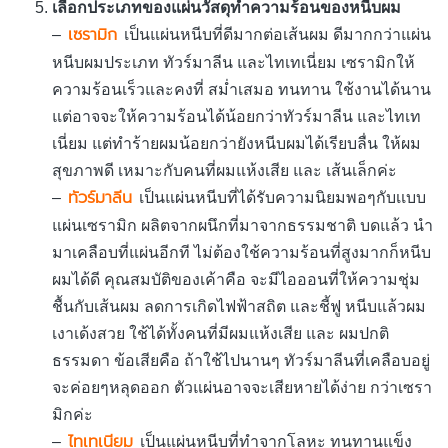
เลือกประเภทของแผ่นวัสดุทำความร้อนของหนีบผม
เซรามิก
–
เป็นแผ่นหนีบที่ดีมากต่อเส้นผม ดีมากกว่าแผ่น
หนีบผมประเภท ทัวร์มาลีน และไทเทเนี่ยม เซรามิกให้
ความร้อนเร็วและคงที่ สม่ำเสมอ ทนทาน ใช้งานได้นาน
แต่อาจจะให้ความร้อนได้น้อยกว่าทัวร์มาลีน และไทเท
เนี่ยม แต่ทำร้ายผมน้อยกว่ายังหนีบผมได้เรียบลื่น ให้ผม
สุขภาพดี เหมาะกับคนที่ผมแห้งเสีย และ เส้นเล็กค่ะ
ทัวร์มาลีน
–
เป็นแผ่นหนีบที่ได้รับความนิยมพอๆกับเเบบ
แผ่นเซรามิก ผลิตจากผนึกที่มาจากธรรมชาติ บดแล้ว นำ
มาเคลือบที่แผ่นอีกที ไม่ต้องใช้ความร้อนที่สูงมากก็หนีบ
ผมได้ดี คุณสมบัติของเค้าคือ จะมีไอออนที่ให้ความชุ่ม
ชื้นกับเส้นผม ลดการเกิดไฟฟ้าสถิต และชี้ฟู หนีบแล้วผม
เงาเด้งสวย ใช้ได้ทั้งคนที่มีผมแห้งเสีย และ ผมปกติ
ธรรมดา ข้อเสียคือ ถ้าใช้ไปนานๆ ทัวร์มาลีนที่เคลือบอยู่
จะค่อยๆหลุดออก ตัวแผ่นอาจจะเสียหายได้ง่าย กว่าเซรา
มิกค่ะ
ไทเทเนียม
–
เป็นแผ่นหนีบที่ทำจากโลหะ ทนทานแข็ง