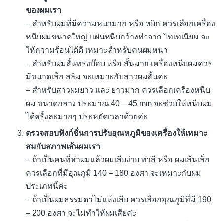
ของผมเรา
– สำหรับผมที่มีความหนามาก หรือ หยิก ควรเลือกเครื่อง
หนีบผมขนาดใหญ่ แผ่นหนีบกว้างทำจาก ไทเทเนียม จะ
ให้ความร้อนได้ดี เหมาะสำหรับคนผมหนา
– สำหรับผมสั้นทรงบ๊อบ หรือ สั้นมาก เครื่องหนีบผมควร
มีขนาดเล็ก สลิม จะเหมาะกับสาวผมสั้นค่ะ
– สำหรับสาวผมยาว และ ยาวมาก ควรเลือกเครื่องหนีบ
ผม ขนาดกลาง ประมาณ 40 – 45 mm จะช่วยให้หนีบผม
ได้ครั้งละมากๆ ประหยัดเวลาด้วยค่ะ
ตรวจสอบฟังก์ชั่นการปรับอุณหภูมิของเครื่องให้เหมาะ
สมกับสภาพเส้นผมเรา
– ถ้าเป็นคนที่ทำผมแล้วผมเสียง่าย ทำสี หรือ ผมเส้นเล็ก
ควรเลือกที่มีอุณภูมิ 140 – 180 องศา จะเหมาะกับผม
ประเภทนี้ค่ะ
– ถ้าเป็นผมธรรมดาไม่แห้งเสีย ควรเลือกอุณภูมิที่มี 190
– 200 องศา จะไม่ทำให้ผมเสียค่ะ