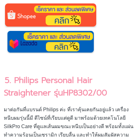
5. Philips Personal Hair
Straightener รุ่นHP8302/00
มาต่อกันที่แบรนด์ Philips ค่ะ ที่เราคุ้นเคยกันอยู่แล้ว เครื่อง
หนีบผมรุ่นนี้มี ดีไซน์ที่เรียบแต่ดูดี มาพร้อมด้วยเทคโนโลยี
SilkPro Care ที่ดูแลเส้นผมขณะหนีบเป็นอย่างดี พร้อมทั้งแผ่น
ทำความร้อนเป็นเซรามิก เรียบลื่น และทำให้ผมสัมผัสความ