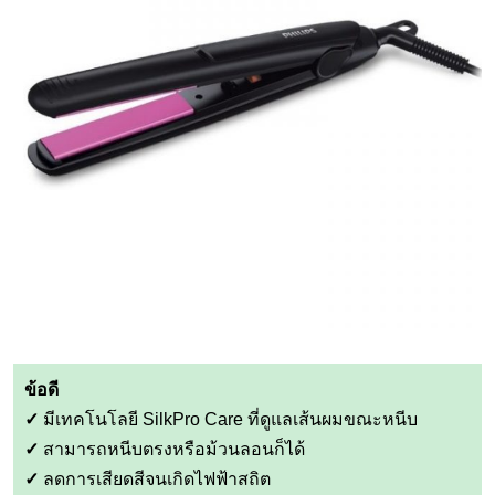
ข้อดี
✓
มีเทคโนโลยี SilkPro Care ที่ดูแลเส้นผมขณะหนีบ
✓
สามารถหนีบตรงหรือม้วนลอนก็ได้
✓
ลดการเสียดสีจนเกิดไฟฟ้าสถิต